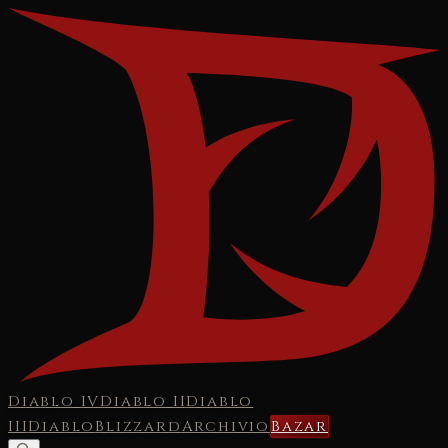
Diablo IV
Diablo II
Diablo
III
Diablo
Blizzard
Archivio
Bazar