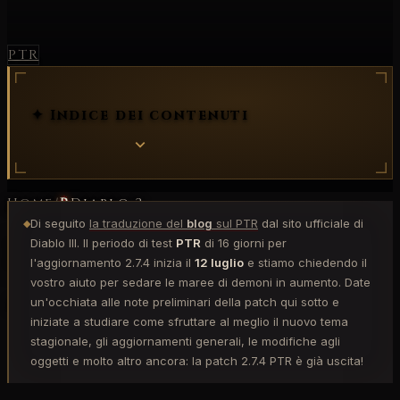
PTR
✦ Indice dei contenuti
Home
/
Diablo 3
Di seguito
la traduzione del
blog
sul PTR
dal sito ufficiale di
◆
Diablo III: PTR 2.7.4
Diablo III. Il periodo di test
PTR
di 16 giorni per
l'aggiornamento 2.7.4 inizia il
12 luglio
e stiamo chiedendo il
vostro aiuto per sedare le maree di demoni in aumento. Date
Blog di Anteprima
un'occhiata alle note preliminari della patch qui sotto e
iniziate a studiare come sfruttare al meglio il nuovo tema
BigK
12 lug 2022
14 min lettura
stagionale, gli aggiornamenti generali, le modifiche agli
oggetti e molto altro ancora: la patch 2.7.4 PTR è già uscita!