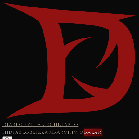
Diablo IV
Diablo II
Diablo
III
Diablo
Blizzard
Archivio
Bazar