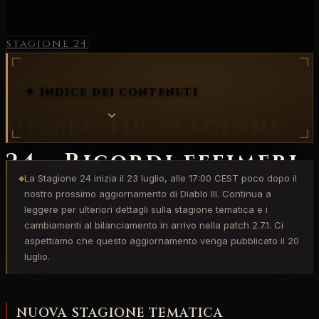
stagione 24
Home
/
Diablo 3
✦ Indice dei contenuti
Diablo III: Stagione
24 - Ricordi effimeri
La Stagione 24 inizia il 23 luglio, alle 17:00 CEST poco dopo il
◆
nostro prossimo aggiornamento di Diablo III. Continua a
BigK
11 lug 2021
8 min lettura
leggere per ulteriori dettagli sulla stagione tematica e i
cambiamenti al bilanciamento in arrivo nella patch 2.7.1. Ci
aspettiamo che questo aggiornamento venga pubblicato il 20
luglio.
NUOVA STAGIONE TEMATICA