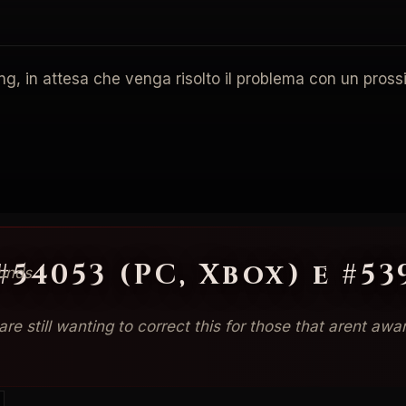
ing, in attesa che venga risolto il problema con un pros
 #54053 (PC, Xbox) e #5
ounds
 are still wanting to correct this for those that arent 