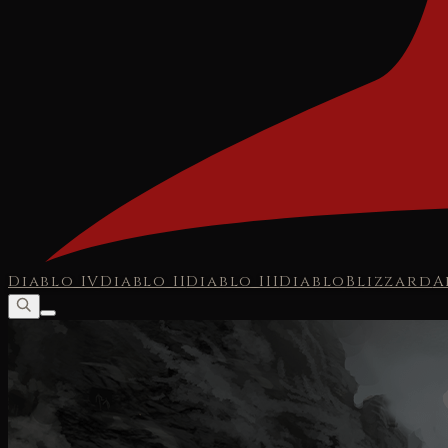
Diablo IV
Diablo II
Diablo III
Diablo
Blizzard
A