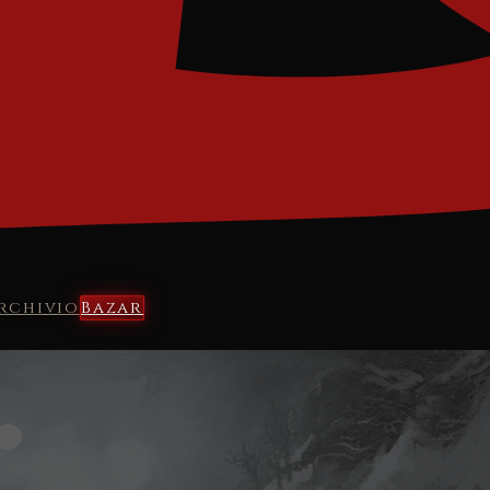
rchivio
Bazar