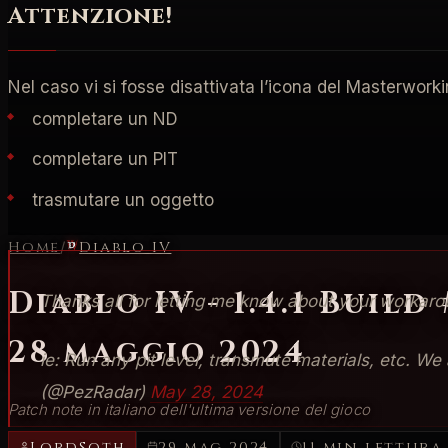
Attenzione!
Nel caso vi si fosse disattivata l’icona del Masterwork
completare un ND
completare un PIT
trasmutare un oggetto
Home
/
Diablo IV
Diablo IV - 1.4.1 Build
Thanks all for letting me know about your workar
28 maggio 2024
ie: Run any pit level, transmute materials, etc. We
(@PezRadar)
May 28, 2024
Patch note in italiano dell'ultima versione del gioco
LordSoth
29 mag 2024
11 min lettura