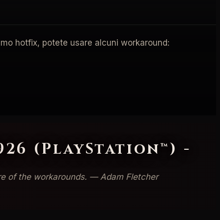
simo hotfix, potete usare alcuni workaround:
3926 (PlayStation™) -
aware of the workarounds. — Adam Fletcher