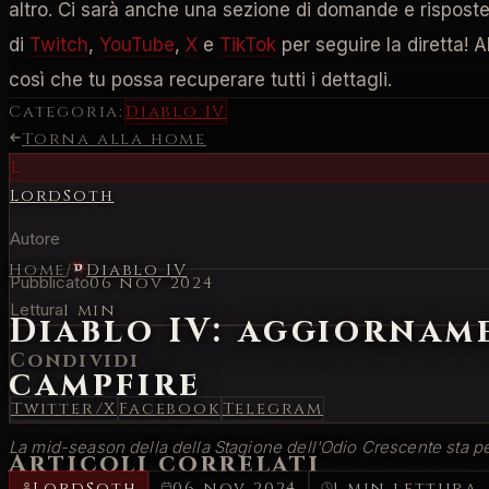
altro. Ci sarà anche una sezione di domande e risposte a
di
Twitch
,
YouTube
,
X
e
TikTok
per seguire la diretta! 
così che tu possa recuperare tutti i dettagli.
Categoria:
Diablo IV
Torna alla home
L
LordSoth
Autore
Home
/
Diablo IV
Pubblicato
06 nov 2024
Lettura
1 min
Diablo IV: aggiornam
Condividi
campfire
Twitter/X
Facebook
Telegram
La mid-season della della Stagione dell'Odio Crescente sta per
Articoli correlati
LordSoth
06 nov 2024
1 min lettura