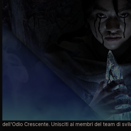
campfire
mid-season
La prossima Chiacchierata intorno al fuoco si terrà il
1
dell'Odio Crescente. Unisciti ai membri del team di svi