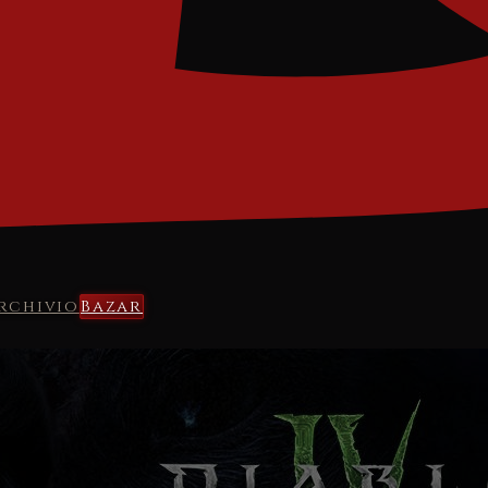
rchivio
Bazar