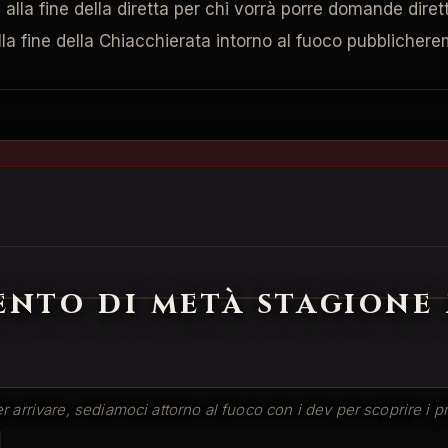
lla fine della diretta per chi vorrà porre domande diretta
Alla fine della Chiacchierata intorno al fuoco pubblichere
ento di metà stagione
 arrivare, sediamoci attorno al fuoco con i dev per scoprire i 