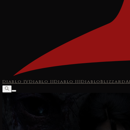
Diablo IV
Diablo II
Diablo III
Diablo
Blizzard
A