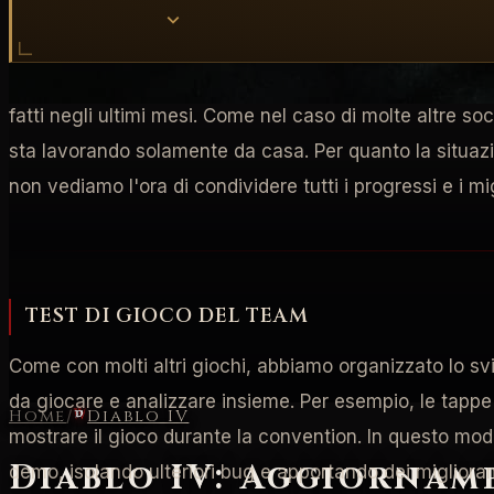
Alla community di Diablo, benvenuti al nuovo aggiornam
fatti negli ultimi mesi. Come nel caso di molte altre s
sta lavorando solamente da casa. Per quanto la situazi
non vediamo l'ora di condividere tutti i progressi e i mi
TEST DI GIOCO DEL TEAM
Come con molti altri giochi, abbiamo organizzato lo sv
da giocare e analizzare insieme. Per esempio, le tappe
Home
/
Diablo IV
mostrare il gioco durante la convention. In questo modo
Diablo IV: Aggiornam
demo, isolando ulteriori bug e apportando dei miglioram