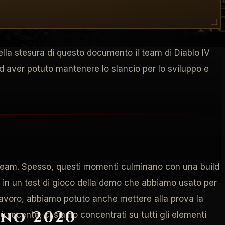
ntare alcuni dei progressi nello sviluppo del gioco
ella stesura di questo documento il team di Diablo IV
d aver potuto mantenere lo slancio per lo sviluppo e
l team. Spesso, questi momenti culminano con una build
e in un test di gioco della demo che abbiamo usato per
 lavoro, abbiamo potuto anche mettere alla prova la
gno 2020
 recente, ci siamo concentrati su tutti gli elementi