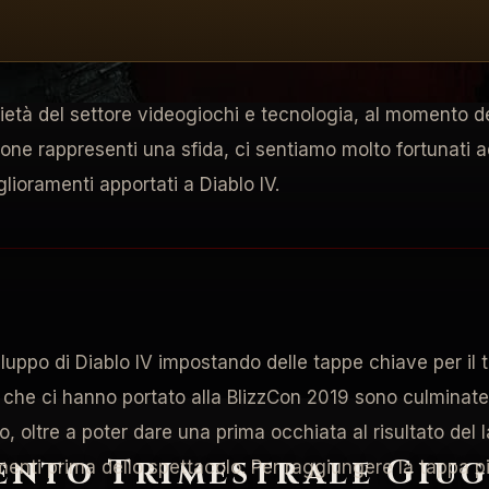
ento trimestrale di Diablo IV! Siamo orgogliosi di prese
ocietà del settore videogiochi e tecnologia, al momento d
one rappresenti una sfida, ci sentiamo molto fortunati a
glioramenti apportati a Diablo IV.
iluppo di Diablo IV impostando delle tappe chiave per i
 che ci hanno portato alla BlizzCon 2019 sono culminat
, oltre a poter dare una prima occhiata al risultato del
ento Trimestrale Giu
enti prima dello spettacolo. Per raggiungere la tappa più