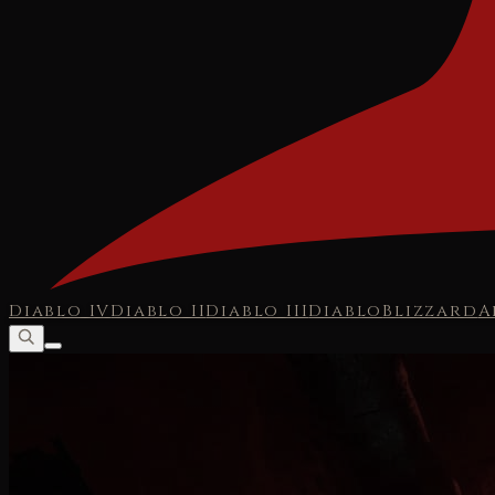
Diablo IV
Diablo II
Diablo III
Diablo
Blizzard
A