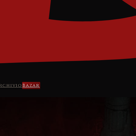
rchivio
Bazar