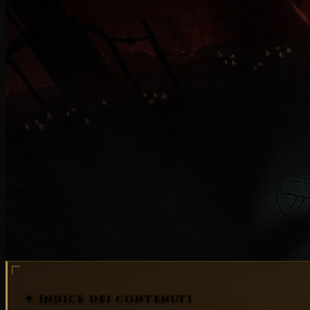
mostri
oggetti
aggiornamento trimestrale
✦ Indice dei contenuti