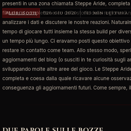
presenti in una zona chiamata Steppe Aride, completa 
LordSoth
26 giu 2020
13 min lettura
filmato, a completamento della storia della regione. Il 
analizzare i dati e discutere le nostre reazioni. Natura
tempo di giocare tutti insieme la stessa build per diver
un tempo più lungo. Ci eravamo posti questo obiettivo 
restare in contatto come team. Allo stesso modo, speria
aggiornamenti del blog (o susciti in te curiosità sugli 
sviluppando molte altre aree del gioco. Le Steppe Arid
completa e coesa dalla quale ricavare alcune osservazio
conseguenza gli aggiornamenti futuri. Come sempre, i
DUE PAROLE SULLE BOZZE