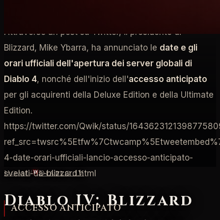
Attraverso un post su Twitter, il presidente di
Blizzard, Mike Ybarra, ha annunciato le
date e gli
orari ufficiali dell'apertura dei server globali di
Diablo 4
, nonché dell'inizio dell'
accesso anticipato
per gli acquirenti della Deluxe Edition e della Ultimate
Edition.
https://twitter.com/Qwik/status/164362312139877580
ref_src=twsrc%5Etfw%7Ctwcamp%5Etweetembed%7C
4-date-orari-ufficiali-lancio-accesso-anticipato-
Home
/
Diablo IV
svelati-da-blizzard.html
Diablo IV: Blizzard
ACCESSO ANTICIPATO