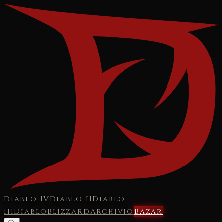
Diablo IV
Diablo II
Diablo
III
Diablo
Blizzard
Archivio
Bazar