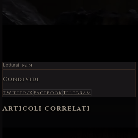
Categoria:
Diablo IV
Torna alla home
L
LordSoth
Autore
Pubblicato
15 mag 2023
Lettura
1 min
Condividi
Twitter/X
Facebook
Telegram
Articoli correlati