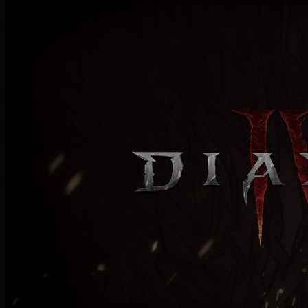
Home
/
Diablo IV
Diablo IV | Dentro al
gioco: una nuova
saga
Con personaggi complessi e un'ambientazione brutale, DiabloIV
inaugura una nuova grande saga degli Inferi.
LordSoth
15 mag 2023
1 min
lettura