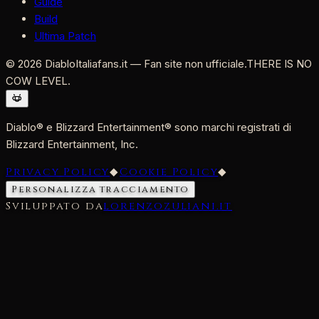
Guide
Build
Ultima Patch
©
2026
DiabloItaliafans.it — Fan site non ufficiale.
THERE IS NO
COW LEVEL.
Diablo® e Blizzard Entertainment® sono marchi registrati di
Blizzard Entertainment, Inc.
Privacy Policy
◆
Cookie Policy
◆
Personalizza tracciamento
Sviluppato da
lorenzozuliani.it