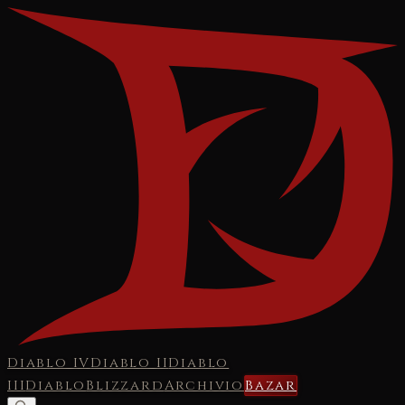
Diablo IV
Diablo II
Diablo
III
Diablo
Blizzard
Archivio
Bazar