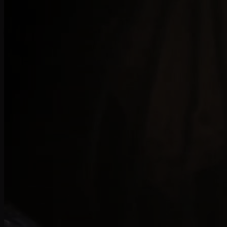
video
Scopri di più sugli eventi che si stanno scatenando a
Sanctuarium e sul ruolo che occuperai attraverso
questo video inedito che mette in primo piano i
personaggi del quarto capitolo della saga del Signore
del Terrore.