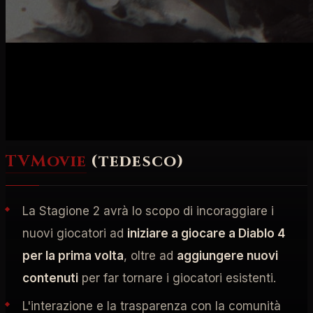
Sangue
e successivamente gli sviluppatori di Diablo
4 hanno discusso del futuro del gioco. Abbiamo letto
diverse interviste e raccolto alcune delle domande e
risposte più interessanti su Diablo 4 discusse durante
la Gamescom!
TVMovie
(tedesco)
La Stagione 2 avrà lo scopo di incoraggiare i
nuovi giocatori ad
iniziare a giocare a Diablo 4
per la prima volta
, oltre ad
aggiungere nuovi
contenuti
per far tornare i giocatori esistenti.
L'interazione e la trasparenza con la comunità