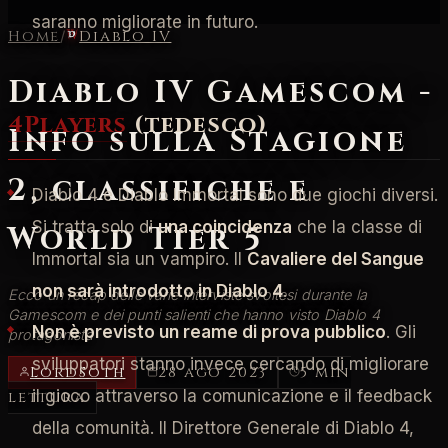
saranno migliorate in futuro.
Home
/
Diablo IV
Diablo IV Gamescom -
4Players
(tedesco)
Info sulla Stagione
2, classifiche e
Diablo 4 e Diablo Immortal sono due giochi diversi.
Si tratta solo di
una coincidenza
che la classe di
World Tier 5
Immortal sia un vampiro. Il
Cavaliere del Sangue
non sarà introdotto in Diablo 4
.
Ecco un recap delle varie interviste svoltesi durante la
Gamescom e dei punti salienti che hanno visto Diablo 4
Non è previsto un reame di prova pubblico
. Gli
protagonista
sviluppatori stanno invece cercando di migliorare
LordSoth
28 ago 2023
5 min
il gioco attraverso la comunicazione e il feedback
lettura
della comunità. Il Direttore Generale di Diablo 4,