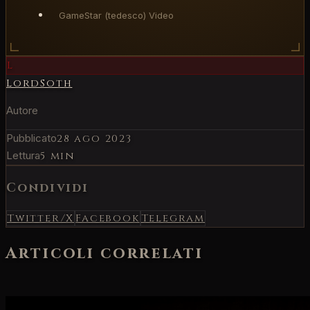
GameStar (tedesco) Video
L
LordSoth
Autore
Pubblicato
28 ago 2023
Lettura
5 min
Condividi
Twitter/X
Facebook
Telegram
Articoli correlati