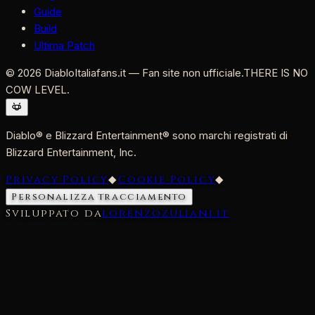
Guide
Build
Ultima Patch
©
2026
DiabloItaliafans.it — Fan site non ufficiale.
THERE IS NO
COW LEVEL.
Diablo® e Blizzard Entertainment® sono marchi registrati di
Blizzard Entertainment, Inc.
Privacy Policy
◆
Cookie Policy
◆
Personalizza tracciamento
Sviluppato da
lorenzozuliani.it