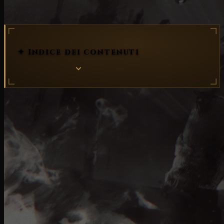
✦ Indice dei contenuti
La scorsa settimana si è svolta la
Gamescom
a
Colonia, in Germania. Questa convention annuale di
giochi ha ospitato diversi eventi, ha presentato in
anteprima decine di nuovi giochi e ha aperto le porte
ai giornalisti per consentire loro di avere
conversazioni a tu per tu con gli sviluppatori dei
giochi. Durante la Gamescom,
Blizzard ha annunciato
la seconda stagione di
Diablo 4 - Stagione del