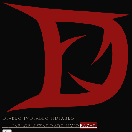
Diablo IV
Diablo II
Diablo
III
Diablo
Blizzard
Archivio
Bazar