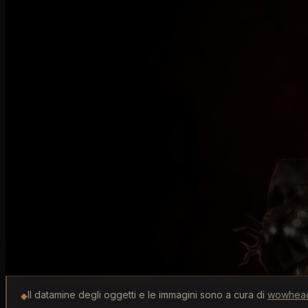
oggetti unici
Stagione 1
Il datamine degli oggetti e le immagini sono a cura di
wowhea
◆