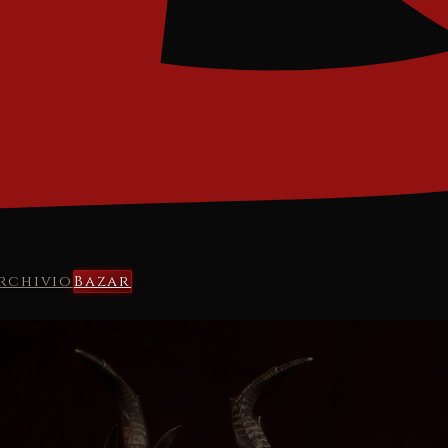
rchivio
Bazar