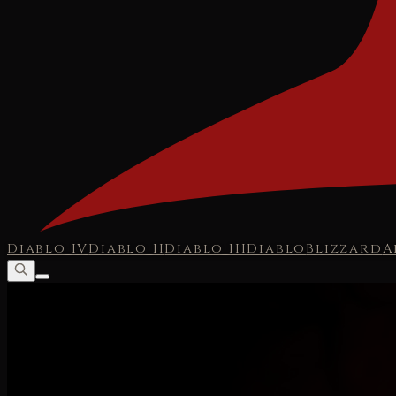
Diablo IV
Diablo II
Diablo III
Diablo
Blizzard
A