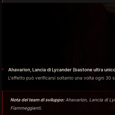
NUOVI OGGETTI UNICI E ASPETTI LEGGE
Sono stati scoperti nuovi oggetti unici e aspetti legg
oggetti unici sono ottenibili dal Livello del Mondo IV e
SEI OGGETTI UNICI
Generale
Ahavarion, Lancia di Lycander (bastone ultra unico
L'effetto può verificarsi soltanto una volta ogni 30 s
Nota del team di sviluppo:
Ahavarion, Lancia di Lyc
Fiammeggianti.