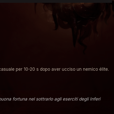
aggi nel Regno Eterno e nel Regno Stagionale. Questi
o del Mondo.
o casuale per 10-20 s dopo aver ucciso un nemico élite.
a fortuna nel sottrarlo agli eserciti degli Inferi