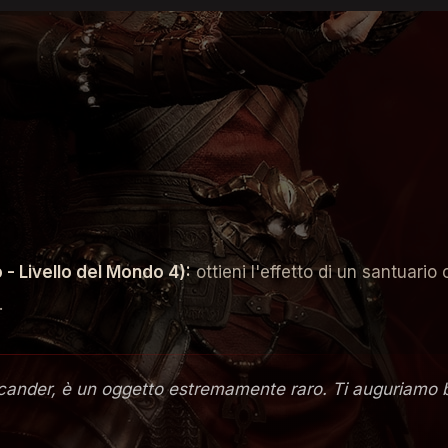
NDARI
endari a Sanctuarium. Usali per potenziare i tuoi person
 gli aspetti leggendari sono ottenibili a qualunque Livell
 - Livello del Mondo 4):
ottieni l'effetto di un santuari
.
ander, è un oggetto estremamente raro. Ti auguriamo buon