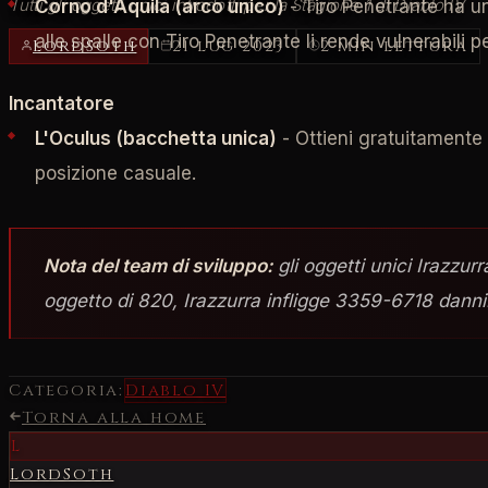
Tutti gli oggetti unici introdotti per la Stagione 1 di Diablo IV
Corno d'Aquila (arco unico)
- Tiro Penetrante ha un
alle spalle con Tiro Penetrante li rende vulnerabili pe
LordSoth
21 lug 2023
2 min lettura
Incantatore
L'Oculus (bacchetta unica)
- Ottieni gratuitamente
posizione casuale.
Nota del team di sviluppo:
gli oggetti unici Irazzu
oggetto di 820, Irazzurra infligge 3359-6718 danni
Categoria:
Diablo IV
Torna alla home
L
LordSoth