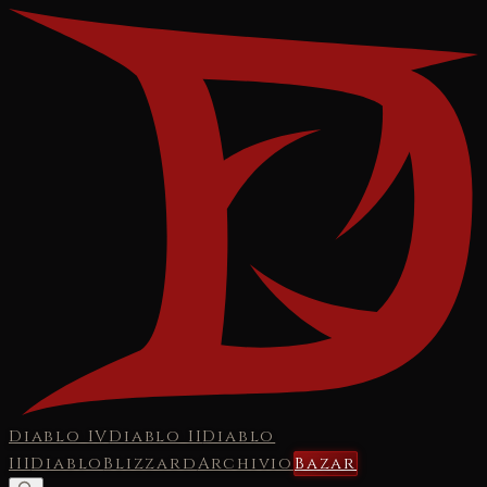
Diablo IV
Diablo II
Diablo
III
Diablo
Blizzard
Archivio
Bazar