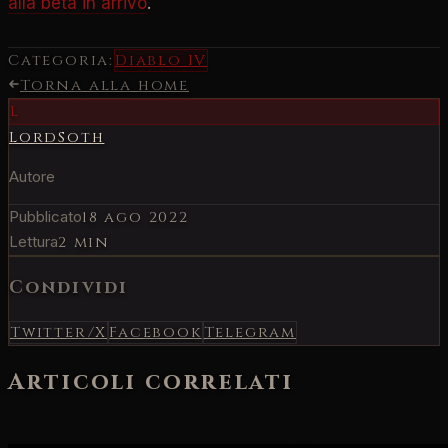
alla beta in arrivo
.
Categoria:
Diablo IV
Torna alla home
L
LordSoth
Autore
Pubblicato
18 ago 2022
Lettura
2 min
Condividi
Twitter/X
Facebook
Telegram
Articoli correlati