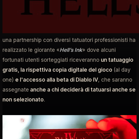
Per il lancio di Diablo IV, Blizzard ideato una
campagna pubblicitaria davvero incredibile, avviando
una partnership con diversi tatuatori professionisti ha
realizzato le giorante «
Hell’s Ink
» dove alcuni
fortunati utenti sorteggiati riceveranno
un tatuaggio
gratis, la rispettiva copia digitale del gioco
(al day
one)
e l'accesso alla beta di Diablo IV
, che saranno
assegnate
anche a chi deciderà di tatuarsi anche se
non selezionato
.
Home
/
Diablo IV
Diablo IV: Hell's Ink