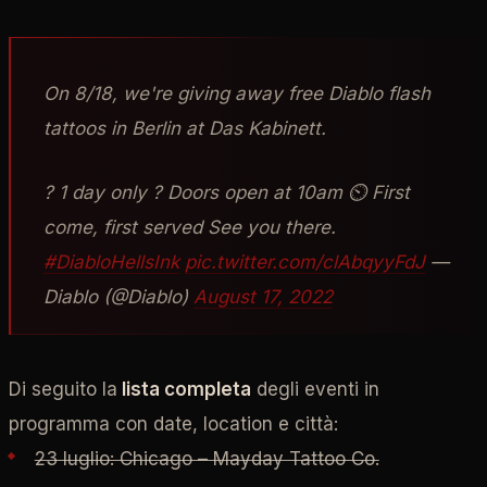
On 8/18, we're giving away free Diablo flash
tattoos in Berlin at Das Kabinett.
? 1 day only ? Doors open at 10am ⏲ First
come, first served See you there.
#DiabloHellsInk
pic.twitter.com/clAbqyyFdJ
—
Diablo (@Diablo)
August 17, 2022
Di seguito la
lista completa
degli eventi in
programma con date, location e città:
23 luglio: Chicago – Mayday Tattoo Co.