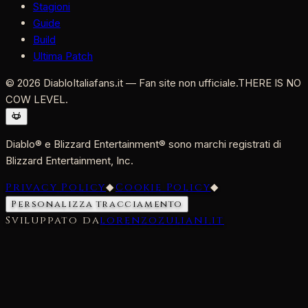
Stagioni
Guide
Build
Ultima Patch
©
2026
DiabloItaliafans.it — Fan site non ufficiale.
THERE IS NO
COW LEVEL.
Diablo® e Blizzard Entertainment® sono marchi registrati di
Blizzard Entertainment, Inc.
Privacy Policy
◆
Cookie Policy
◆
Personalizza tracciamento
Sviluppato da
lorenzozuliani.it