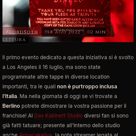
fa tappa a Berlino!
LordSoth
18 ago 2022
2 min
lettura
Il primo evento dedicato a questa iniziativa si è svolto
a Los Angeles il 16 luglio, ma sono state
programmate altre tappe in diverse location
importanti, tra le quali
non è purtroppo inclusa
l’Italia
. Ma nella giornata di oggi se vi trovate a
Berlino
potrete dimostrare la vostra passione per il
franchise! Al
Das Kabinett Studio
diversi fan si sono
già fatti tatuare; presente all'interno dello studio
anche
Annacakelive
, la nota streamer legata al