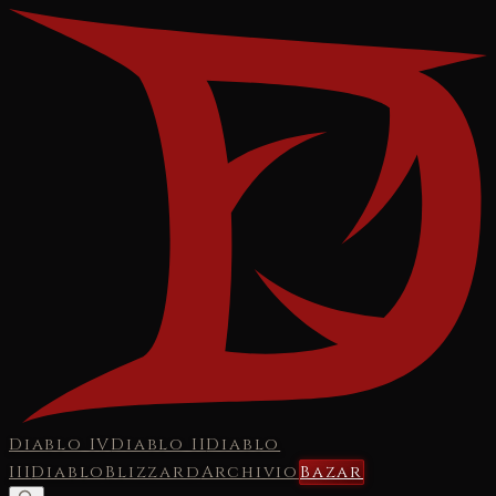
Diablo IV
Diablo II
Diablo
III
Diablo
Blizzard
Archivio
Bazar