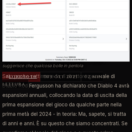
Diablo IV - il server
di test si aggiorna:
Prima espansione o
Stagione 2?
Una modifica a uno dei rami di test interni di Diablo 4
suggerisce che qualcosa bolle in pentola
Solo poche settimane fa, il direttore generale di
LordSoth
03 ott 2023
2 min
lettura
Diablo Rod Fergusson ha dichiarato che Diablo 4 avrà
espansioni annuali, collocando la data di uscita della
prima espansione del gioco da qualche parte nella
prima metà del 2024 - in teoria: Ma, sapete, si tratta
di anni e anni. È su questo che siamo concentrati. Se