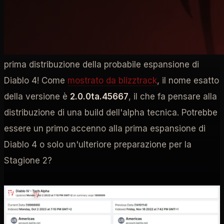
Uno dei rami di test interni di Diablo 4, fenrisdev, è
stato aggiornato alla versione 2.0, il che indica la
prima distribuzione della probabile espansione di
Diablo 4! Come
mostrato da blizztrack
, il nome esatto
della versione è
2.0.0ta.45667
, il che fa pensare alla
distribuzione di una build dell'alpha tecnica. Potrebbe
essere un primo accenno alla prima espansione di
Diablo 4 o solo un'ulteriore preparazione per la
Stagione 2?
Home
/
Diablo IV