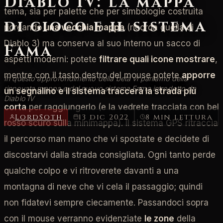
Diablo IV: la mappa
tema, sia per palette che per simbologie costruita
di gioco e il sistema
ricreando
una vecchia mappa
(ricorda quella di
Diablo 3) ma conserva al suo interno un sacco di
Fama
aspetti moderni: potete
filtrare quali icone mostrare
,
mentre con il tasto destro del mouse potete
apporre
In questo approfondimento della beta vi parliamo della
rinnovata mappa e del nuovo sistema Fama introdotto da
un segnalino e il sistema traccerà la strada più
Diablo IV
corta
per raggiungerlo (e la vedrete tracciata con bel
LordSoth
13 dic 2022
8 min lettura
rosso scuro sulla minimappa). Il sistema GPS ritraccia
il percorso man mano che vi spostate e decidete di
discostarvi dalla strada consigliata. Ogni tanto perde
qualche colpo e vi ritroverete davanti a una
montagna di neve che vi cela il passaggio; quindi
non fidatevi sempre ciecamente.
Passandoci sopra
con il mouse verranno evidenziate
le zone
della