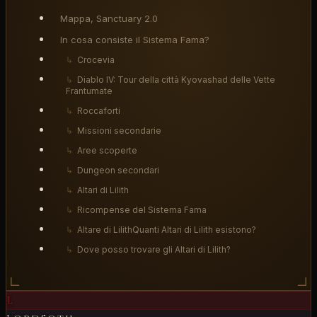
Mappa, Sanctuary 2.0
In cosa consiste il Sistema Fama?
↳
Crocevia
↳
Diablo IV: Tour della città Kyovashad delle Vette
Frantumate
↳
Roccaforti
↳
Missioni secondarie
↳
Aree scoperte
↳
Dungeon secondari
↳
Altari di Lilith
↳
Ricompense del Sistema Fama
↳
Altare di LilithQuanti Altari di Lilith esistono?
↳
Dove posso trovare gli Altari di Lilith?
L