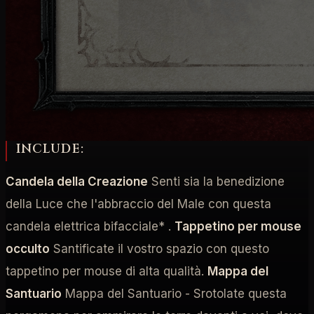
acquisire la vasta conoscenza necessaria per
uccidere tutti i demoni che incontrerete sul vostro
cammino. Affrettatevi a combattere, perché il destino
di Sanctuary dipende da questo!
DIABLO IV LIMITED COLLECTOR'S BOX
INCLUDE:
Candela della Creazione
Senti sia la benedizione
della Luce che l'abbraccio del Male con questa
candela elettrica bifacciale* .
Tappetino per mouse
occulto
Santificate il vostro spazio con questo
tappetino per mouse di alta qualità.
Mappa del
Santuario
Mappa del Santuario - Srotolate questa