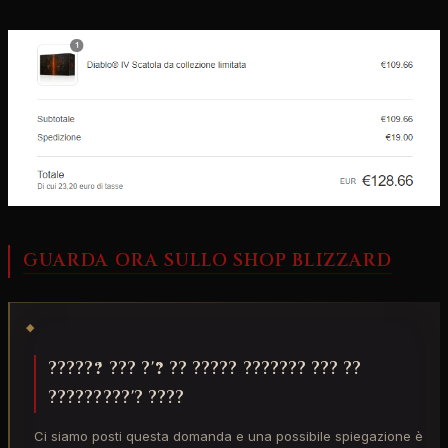
GUARDA ORA SULLO SHOP BLIZZARD
◆
??????́ ??? ?'?̀ ?? ????? ??????? ??? ??
?????????'? ????
Ci siamo posti questa domanda e una possibile spiegazione è