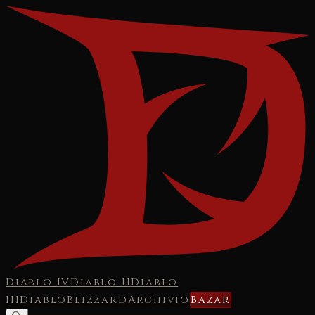
Diablo IV
Diablo II
Diablo
III
Diablo
Blizzard
Archivio
Bazar