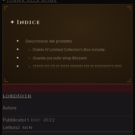
Torna alla home
✦ Indice
Descrizione del prodotto
↳
Diablo IV Limited Collector's Box include:
↳
Guarda ora sullo shop Blizzard
↳
??????́ ??? ?'?̀ ?? ????? ??????? ??? ?? ?????????'? ????
L
LordSoth
Autore
Pubblicato
15 dic 2022
Lettura
2 min