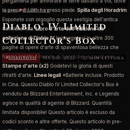
pergamena per ammirare le terre davanti a voi, dove
la presa di Lilith ha preso piede.
Spilla degli Horadrim
Home
/
Diablo IV
Esponete con orgoglio questa vestigia dell'antica
Diablo® IV Limited
Confraternita.
Libro d'arte dell'edizione da
collezione di Diablo IV
Immergetevi in oltre 300
Collector’s Box
pagine di opere d'arte di spaventosa bellezza che
hanno creato il mondo di Sanctuary e i suoi eroi.
LordSoth
15 dic 2022
2 min lettura
Stampe d'arte (x2)
Godetevi la gloria di questi
ritratti d'arte.
Linee legali
*Batterie incluse. Prodotto
in Cina. Questo Diablo IV Limited Collector's Box è
venduto da Blizzard Entertainment, Inc. e Legends
agisce in qualità di agente di Blizzard. Quantità
limitata disponibile! Questo articolo è escluso da
codici sconto e altre offerte. Questo articolo in pre-