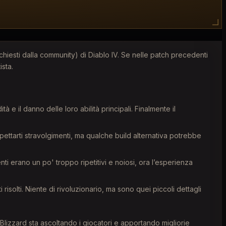
ichiesti dalla community) di Diablo IV. Se nelle patch precedenti
ista.
 e il danno delle loro abilità principali. Finalmente il
ettarti stravolgimenti, ma qualche build alternativa potrebbe
te le piattaforme) – 4
ti erano un po' troppo ripetitivi e noiosi, ora l’esperienza
i risolti. Niente di rivoluzionario, ma sono quei piccoli dettagli
Blizzard sta ascoltando i giocatori e apportando migliorie