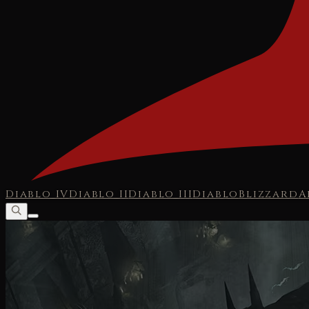
Diablo IV
Diablo II
Diablo III
Diablo
Blizzard
A