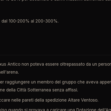
ata dal 100-200% al 200-300%.
Nexus Antico non poteva essere oltrepassato da un perso
ell'arena.
 per raggiungere un membro del gruppo che aveva appena 
ne della Città Sotterranea senza affissi.
ccare nelle pareti della spedizione Altare Ventoso.
iso quando si provava a caricare una Dotazione dell'Arm