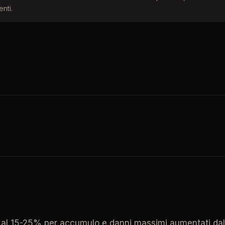
nti.
0% al 15-25% per accumulo e danni massimi aumentati d