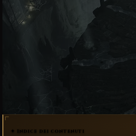
patch note
patch
✦ Indice dei contenuti