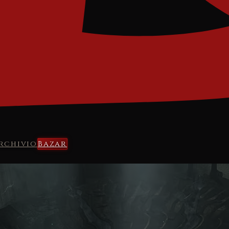
rchivio
Bazar