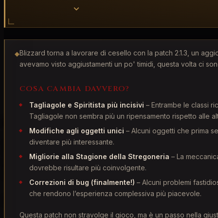
Blizzard torna a lavorare di cesello con la patch 2.1.3, un aggi
◆
avevamo visto aggiustamenti un po' timidi, questa volta ci sono 
COSA CAMBIA DAVVERO?
Tagliagole e Spiritista più incisivi
– Entrambe le classi ric
Tagliagole non sembra più un ripensamento rispetto alle alt
Home
/
Diablo IV
Modifiche agli oggetti unici
– Alcuni oggetti che prima se
diventare più interessante.
Diablo IV Patch Note 2
Migliorie alla Stagione della Stregoneria
– La meccanica 
marzo 2025
dovrebbe risultare più coinvolgente.
Correzioni di bug (finalmente!)
– Alcuni problemi fastidiosi
che rendono l’esperienza complessiva più piacevole.
Nuovi bilanciamenti per le classi, fix ai bug e aggiornamenti a
Questa patch non stravolge il gioco, ma è un passo nella giust
BigK
04 mar 2025
7 min lettura