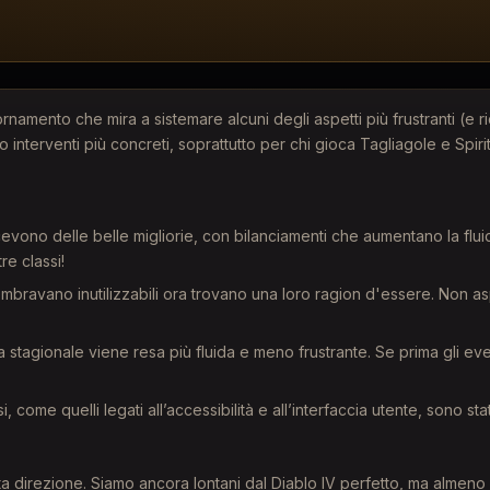
ornamento che mira a sistemare alcuni degli aspetti più frustranti (e r
interventi più concreti, soprattutto per chi gioca Tagliagole e Spirit
evono delle belle migliorie, con bilanciamenti che aumentano la fluidità
re classi!
mbravano inutilizzabili ora trovano una loro ragion d'essere. Non asp
.1.3 Build #62672 (tut
stagionale viene resa più fluida e meno frustrante. Se prima gli even
, come quelli legati all’accessibilità e all’interfaccia utente, sono stat
lla Stagione della Stregoneria.
a direzione. Siamo ancora lontani dal Diablo IV perfetto, ma almeno 