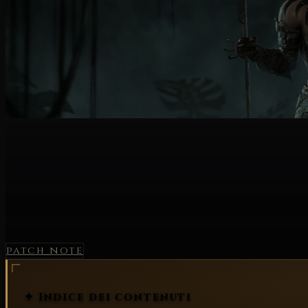
patch note
✦ Indice dei contenuti