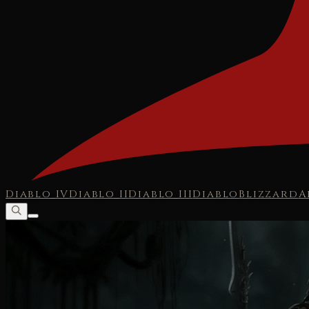
Diablo IV
Diablo II
Diablo III
Diablo
Blizzard
A