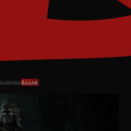
rchivio
Bazar