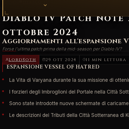
Home
/
Diablo IV
Diablo IV Patch Note 2
ottobre 2024
Aggiornamenti all'espansione V
Forse l'ultima patch prima della mid-season per Diablo IV?
LordSoth
29 ott 2024
11 min lettura
ESPANSIONE VESSEL OF HATRED
La Vita di Varyana durante la sua missione di otteni
I forzieri degli Imbroglioni del Portale nella Città Sot
Sono state introdotte nuove schermate di caricame
Le descrizioni dei Tributi della Città Sotterranea d