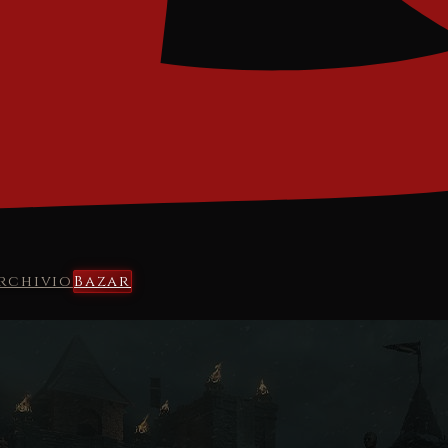
rchivio
Bazar