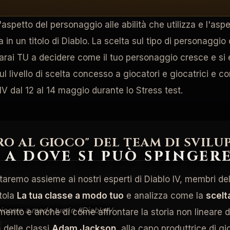
l'aspetto del personaggio alle abilità che utilizza e l'as
in un titolo di Diablo. La scelta sul tipo di personaggi
 Sarai TU a decidere come il tuo personaggio cresce e si 
l livello di scelta concesso a giocatori e giocatrici e con
IV dal 12 al 14 maggio durante lo Stress test.
O AL GIOCO" DEL TEAM DI SVILU
 a dove si può spinger
staremo assieme ai nostri esperti di Diablo IV, membri d
itola
La tua classe a modo tuo
e analizza come la
scelta
 giocare a modo tuo in #DiabloIV.
ento e anche di come affrontare la storia non lineare di 
a delle classi
Adam Jackson
, alla capo produttrice di g