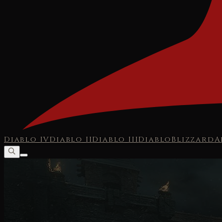
Diablo IV
Diablo II
Diablo III
Diablo
Blizzard
A