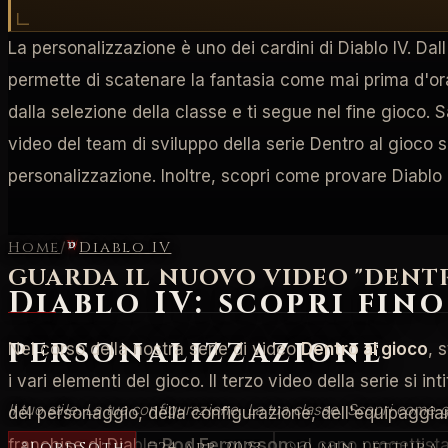
La personalizzazione è uno dei cardini di Diablo IV. Dal
permette di scatenare la fantasia come mai prima d'ora 
dalla selezione della classe e ti segue nel fine gioco.
video del team di sviluppo della serie Dentro al gioco su
personalizzazione. Inoltre, scopri come provare Diablo 
Home
/
Diablo IV
GUARDA IL NUOVO VIDEO "DENTR
Diablo IV: scopri fino
personalizzazione
Nel corso della nostra serie di video
Dentro al gioco
, 
i vari elementi del gioco. Il terzo video della serie si int
Il tuo stile. La tua configurazione. La tua classe. Scopri come
del personaggio, della configurazione, dell'equipaggiam
franchise di Diablo
Rod Fergusson
, al capo progettist
LordSoth
24 apr 2023
10 min lettura