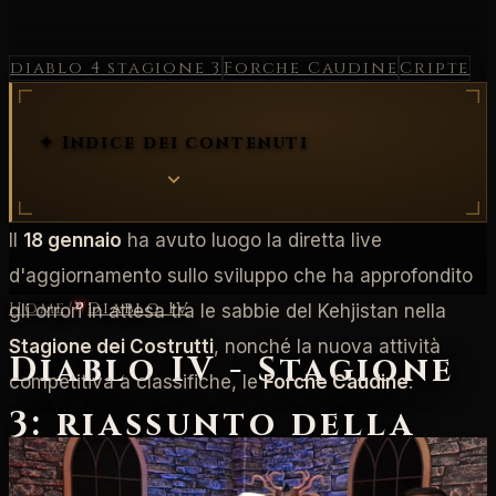
diablo 4 stagione 3
Forche Caudine
Cripte
✦ Indice dei contenuti
Il
18 gennaio
ha avuto luogo la diretta live
d'aggiornamento sullo sviluppo che ha approfondito
Home
/
Diablo IV
gli orrori in attesa tra le sabbie del Kehjistan nella
Stagione dei Costrutti
, nonché la nuova attività
Diablo IV - Stagione
competitiva a classifiche, le
Forche Caudine
.
3: riassunto della
diretta live di