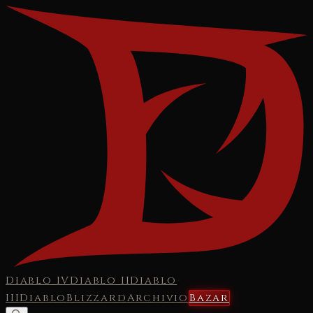
Diablo IV
Diablo II
Diablo
III
Diablo
Blizzard
Archivio
Bazar