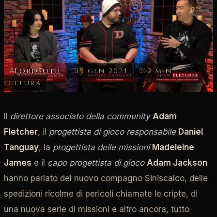
aggiornamento
Riassunto della diretta live di aggiornamento sullo sviluppo che
si è svolta il 18 gennaio 2024
LordSoth
19 gen 2024
12 min
lettura
Il
direttore associato della community
Adam
Fletcher
, il
progettista di gioco responsabile
Daniel
Tanguay
, la
progettista delle missioni
Madeleine
James
e il
capo progettista di gioco
Adam Jackson
hanno parlato del nuovo compagno Siniscalco, delle
spedizioni ricolme di pericoli chiamate le cripte, di
una nuova serie di missioni e altro ancora, tutto