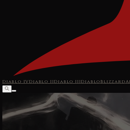
Diablo IV
Diablo II
Diablo III
Diablo
Blizzard
A