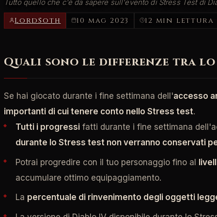
Tutto quello che c'è da sapere sull'evento di Stress Test di 
LordSoth
10 mag 2023
12 min lettura
Quali sono le differenze tra lo 
Se hai giocato durante i fine settimana dell'
accesso an
importanti di cui tenere conto nello Stress test
.
Tutti i progressi
fatti durante i fine settimana dell
durante lo Stress test non verranno conservati per
Potrai progredire con il tuo personaggio fino al
livel
accumulare ottimo equipaggiamento.
La
percentuale di rinvenimento degli oggetti legg
La versione di Diablo IV disponibile durante lo Stres