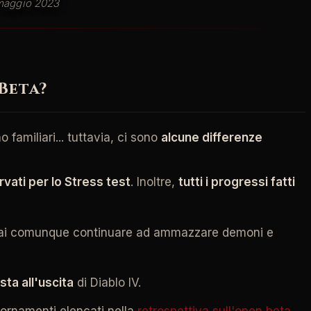
4 maggio 2023
 Beta?
o familiari... tuttavia, ci sono
alcune differenze
vati per lo Stress test
. Inoltre,
tutti i progressi fatti
 potrai comunque continuare ad ammazzare demoni e
sta all'uscita
di Diablo IV.
giornamenti elencati nella
retrospettiva sull'open beta
.