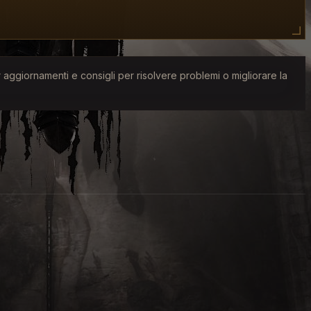
aggiornamenti e consigli per risolvere problemi o migliorare la
 Windows, Xbox Series X|S, Xbox One, PlayStation
piattaforme, contro gli eserciti demoniaci degli Inferi