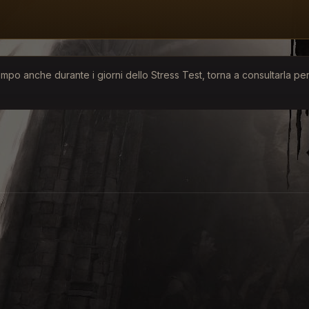
o anche durante i giorni dello Stress Test, torna a consultarla per 
21:00 CEST
, potrai unirti alla difesa di Sanctuarium su
PC
onsole e con cross-play e progressi condivisi su tutte le 
 server.