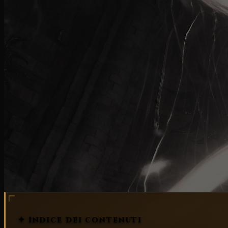
stress test
✦ Indice dei contenuti