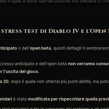
Diablo 4 legato al Server Slam del prossimo fine settimana 12-1
stress test di Diablo IV e l'Open
ticipato
o dell'
open beta
, questi dettagli ti sembrerann
'accesso anticipato e dell'open beta
non verranno conser
 l'uscita del gioco.
lo 20
, dopo il quale non otterrai più punti abilità, ma
endari
è stata
modificata per rispecchiare quella previ
s test includerà tutte le correzioni dei problemi e gli ag