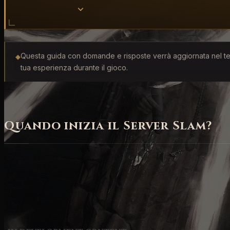
Questa guida con domande e risposte verrà aggiornata nel temp
◆
tua esperienza durante il gioco.
Quando inizia il Server Slam?
Dal
12 maggio alle 21:00 CEST fino al 14 maggio alle 
5
e
PlayStation 4
, oltre che in
cooperativa locale
su c
Fiammeggianti per aiutarci a controllare la stabilità dei