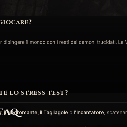
giocare?
 dipingere il mondo con i resti dei demoni trucidati. Le
e lo stress test?
 FAQ
do, il Negromante, il Tagliagole
o
l'Incantatore
, scatenan