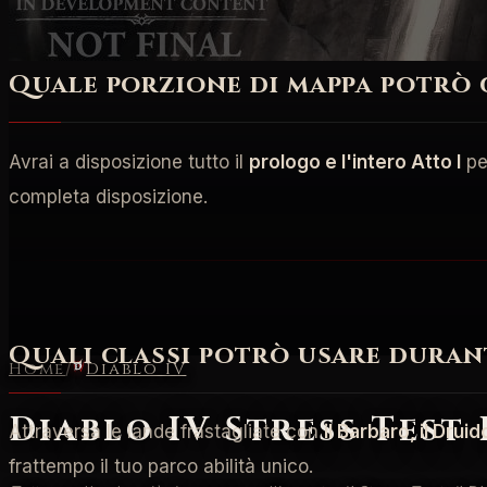
Quale porzione di mappa potrò 
Avrai a disposizione tutto il
prologo e l'intero Atto I
per
completa disposizione.
Quali classi potrò usare durant
Home
/
Diablo IV
Diablo IV Stress Test
Attraversa le lande frastagliate con
il Barbaro, il Drui
frattempo il tuo parco abilità unico.