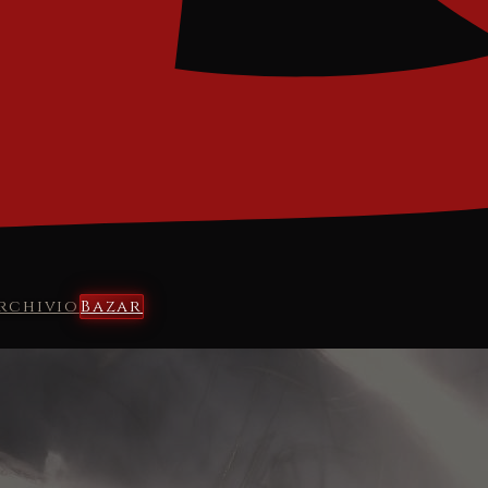
rchivio
Bazar