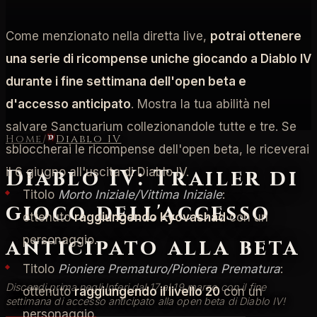
Come menzionato nella diretta live,
potrai ottenere
una serie di ricompense uniche giocando a Diablo IV
durante i fine settimana dell'open beta e
d'accesso anticipato
. Mostra la tua abilità nel
salvare Sanctuarium collezionandole tutte e tre. Se
Home
/
Diablo IV
sbloccherai le ricompense dell'open beta, le riceverai
Diablo IV: Trailer di
il 6 giugno all'uscita di Diablo IV.
Titolo
Morto Iniziale/Vittima Iniziale
:
gioco dell'accesso
ottenuto
raggiungendo Kyovashad
con un
personaggio.
anticipato alla beta
Titolo
Pioniere Prematuro/Pioniera Prematura
:
Discendi prima negli Inferi dal 17 al 19 marzo con il fine
ottenuto
raggiungendo il livello 20
con un
settimana di accesso anticipato alla open beta di Diablo IV!
personaggio.