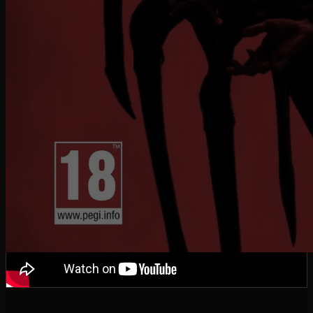
La prima fase della beta dal 17 al 19 marzo sarà
disponibile con il fine settimana di
accesso
anticipato
alla open beta di Diablo IV, a seguire dal
24 al 26 marzo la fase di Open Beta sarà aperta a
tutti, ecco il video trailer di anteprima: