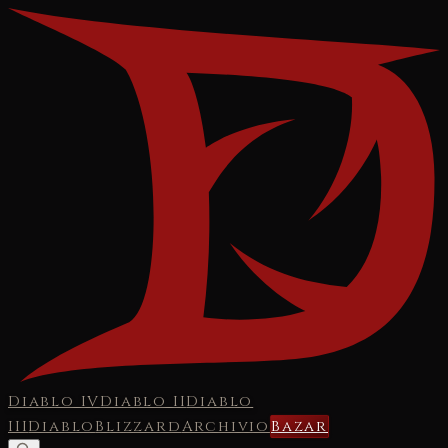
Diablo IV
Diablo II
Diablo
III
Diablo
Blizzard
Archivio
Bazar