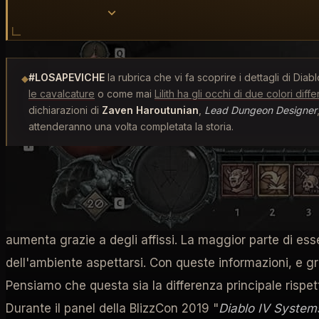
#LOSAPEVICHE
la rubrica che vi fa scoprire i dettagli di D
◆
le cavalcature
o come mai
Lilith ha gli occhi di due colori diffe
dichiarazioni di
Zaven Haroutunian
,
Lead Dungeon Designer
attenderanno una volta completata la storia.
SPEDIZIONI AVANZATE, L'EVOLUZIONE DEI
Una domanda che ci è stata posta riguarda la differenza
aumenta grazie a degli affissi. La maggior parte di esse
dell'ambiente aspettarsi. Con queste informazioni, e graz
Pensiamo che questa sia la differenza principale rispett
Durante il panel della BlizzCon 2019 "
Diablo IV System