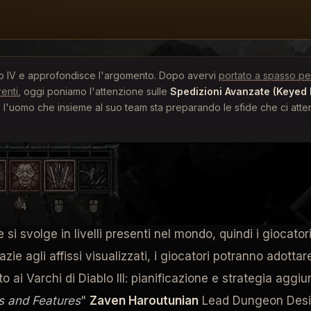
iablo IV e approfondisce l'argomento. Dopo avervi
portato a spasso pe
renti
, oggi poniamo l'attenzione sulle
Spedizioni Avanzate (Keyed
, l'uomo che insieme al suo team sta preparando le sfide che ci atte
 VARCHI?
 tra spedizioni avanzate e Varchi. Le spedizioni avanzat
 si svolge in livelli presenti nel mondo, quindi i giocato
ie agli affissi visualizzati, i giocatori potranno adottare
o ai Varchi di Diablo III: pianificazione e strategia aggi
s and Features
"
Zaven Haroutunian
Lead Dungeon Desig