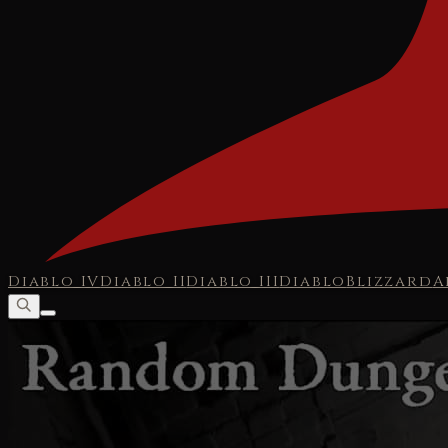
Diablo IV
Diablo II
Diablo III
Diablo
Blizzard
A