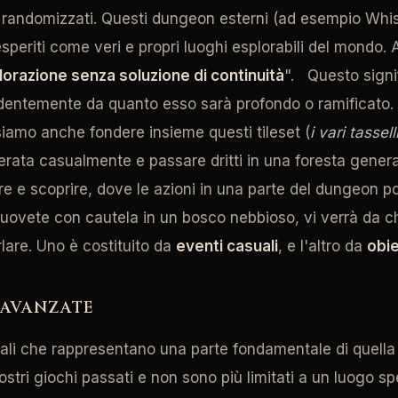
ni randomizzati. Questi dungeon esterni (ad esempio Wh
periti come veri e propri luoghi esplorabili del mondo
lorazione senza soluzione di continuità
". Questo sign
ndentemente da quanto esso sarà profondo o ramificato. 
siamo anche fondere insieme questi tileset (
i vari tass
rata casualmente e passare dritti in una foresta gener
are e scoprire, dove le azioni in una parte del dungeon 
 muovete con cautela in un bosco nebbioso, vi verrà da ch
lare. Uno è costituito da
eventi casuali
, e l'altro da
obie
 AVANZATE
uali che rappresentano una parte fondamentale di quella
ostri giochi passati e non sono più limitati a un luogo s