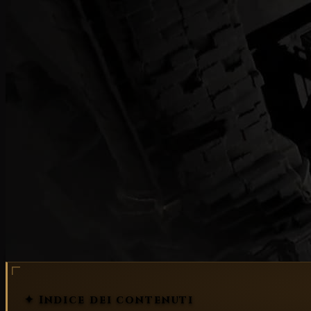
losapeviche
dungeon
spedizioni avanzate
✦ Indice dei contenuti