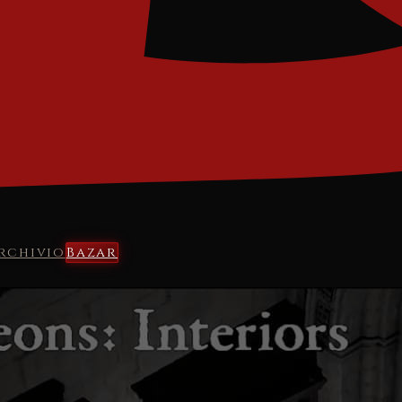
rchivio
Bazar