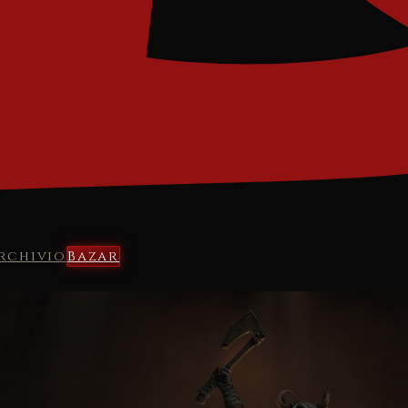
rchivio
Bazar