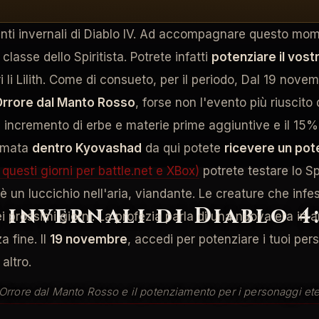
ti invernali di Diablo IV. Ad accompagnare questo moment
lasse dello Spiritista. Potrete infatti
potenziare il vos
i li Lilith. Come di consueto, per il periodo, Dal 19 nove
Orrore dal Manto Rosso
, forse non l'evento più riuscito
un incremento di erbe e materie prime aggiuntive e il 15%
sumata
dentro Kyovashad
da qui potete
ricevere un pot
questi giorni per battle.net e XBox)
potrete testare lo Spir
'è un luccichio nell'aria, viandante. Le creature che infe
 invernali di Diablo 4
prossimi giorni. La profezia parla di una nuova era in ar
 fine. Il
19 novembre
, accedi per potenziare i tuoi per
altro.
Orrore dal Manto Rosso e il potenziamento per i personaggi ete