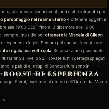
o, ci saranno alcuni eventi noti e altri introdotti per
tro personaggio nel reame Eterno
e ottenere oggetti e
mbre alle 19:00 CEST fino al 3 dicembre alle 19:00
 di sempre, ma utile per
ottenere la Miscela di Gileon
.
 di esperienza in più. Sembra poi che per incentivare il
ente regalo una volta sola
. Se ancora non possedete
itista fino al livello 25. Trovate tutti i dettagli spiegati
stano le paludi e le rupi di Sanctuarium sono in
: boost di esperienza
rivo su questa terra, una che porta i colori di una
sonaggi Eterni, assistere al ritorno dell'Orrore dal Manto
rni