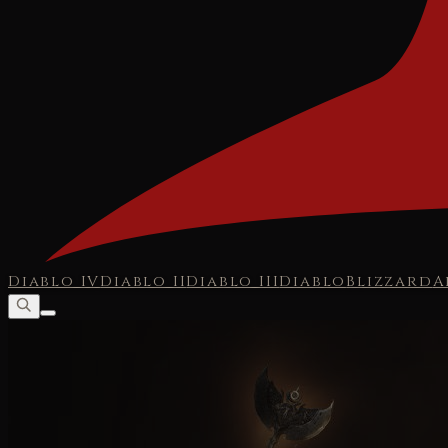
Diablo IV
Diablo II
Diablo III
Diablo
Blizzard
A