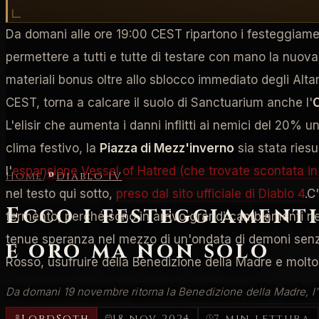
Da domani alle ore 19:00 CEST ripartono i festeggiamen
permettere a tutti e tutte di testare con mano la nuova c
materiali bonus oltre allo sblocco immediato degli Altar
CEST, torna a calcare il suolo di Sanctuarium anche l'
L'elisir che aumenta i danni inflitti ai nemici del 20% 
clima festivo, la
Piazza di Mezz'inverno
sia stata rie
l'
espansione Vessel of Hatred (che trovate scontata in 
Home
/
Diablo IV
nel testo qui sotto,
preso dal sito ufficiale di Diablo 4
.C
Ecco i festeggiamenti
fermento, perché sono in arrivo grandi cambiamenti nei 
tenue speranza nel mezzo di un'ondata di demoni senza
e oro ma non solo
Rosso, usufruire della Benedizione della Madre e molto 
Da domani 19 novembre ritorna la Benedizione della Madre, l'
LordSoth
18 nov 2024
7 min lettura