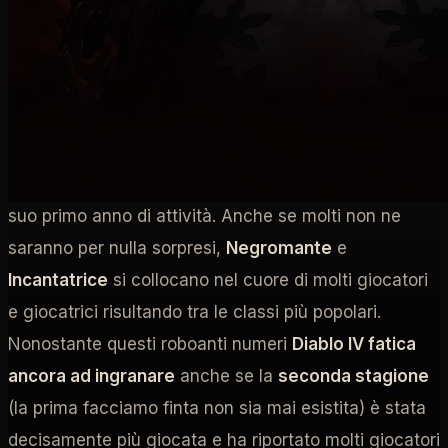
Con oltre
un trilione di mostri uccisi
, 2.4 milioni di
personaggi hardcore hanno salutato per l'ultima volta
Sanctuarium (di cui sicuramente molti saranno periti
per mano del Butcher che in totale ha irrorato il
terreno con il sangue di 37 milioni di personaggi)
Diablo 4 ha raggiunto alcuni notevoli traguardi nel
suo primo anno di attività. Anche se molti non ne
saranno per nulla sorpresi,
Negromante
e
Incantatrice
si collocano nel cuore di molti giocatori
e giocatrici risultando tra le classi più popolari.
Nonostante questi roboanti numeri
Diablo IV fatica
ancora ad ingranare
anche se la
seconda stagione
(la prima facciamo finta non sia mai esistita) è stata
decisamente più giocata e ha riportato molti giocatori