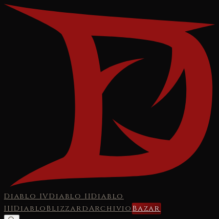
Diablo IV
Diablo II
Diablo
III
Diablo
Blizzard
Archivio
Bazar