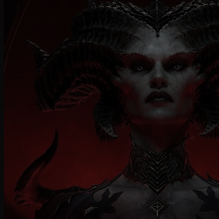
Dopo i primi sei mesi di vita dal
rilascio
, Blizzard ci
racconta
Diablo IV
in numeri con l'aiuto di una breve
infografica
: