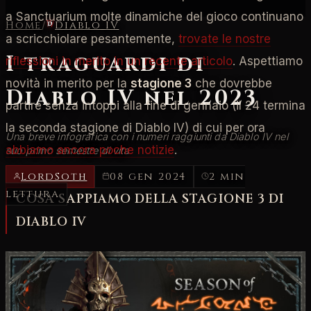
a Sanctuarium molte dinamiche del gioco continuano
Home
/
Diablo IV
a scricchiolare pesantemente,
trovate le nostre
I traguardi di
riflessioni in merito in un recente articolo
. Aspettiamo
novità in merito per la
stagione 3
che dovrebbe
Diablo IV nel 2023
partire senza intoppi alla fine di gennaio (il 24 termina
la seconda stagione di Diablo IV) di cui per ora
Una breve infografica con i numeri raggiunti da Diablo IV nel
abbiamo ancora poche notizie
.
suo primo semestre di vita
LordSoth
08 gen 2024
2 min
lettura
COSA SAPPIAMO DELLA STAGIONE 3 DI
DIABLO IV