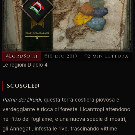
Home
/
Diablo IV
LOSAPEVICHE #2: Le
regioni di Diablo IV
LordSoth
10 dic 2019
2 min lettura
Le regioni Diablo 4
SCOSGLEN
Patria dei Druidi
, questa terra costiera piovosa e
verdeggiante è ricca di foreste. Licantropi attendono
nel fitto del fogliame, e una nuova specie di mostri,
gli Annegati, infesta le rive, trascinando vittime