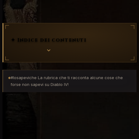
regioni
losapeviche
✦ Indice dei contenuti
#losapeviche La rubrica che ti racconta alcune cose che
◆
forse non sapevi su Diablo IV!
A differenza dei precedenti capitoli di
Diablo
,
Diablo
IV
è completamente
open world
. Questo significa
che è possibile esplorare le cinque diverse regioni di
gioco in qualsiasi ordine e spostarsi fluidamente da