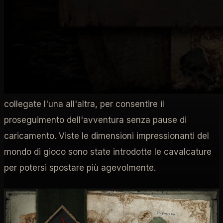
una all'altra.
Sanctuarium
diventerà un ecosistema
vivo da esplorare e saccheggiare. Con l'introduzione
di gruppi di mostri legati alle regioni, un mondo
condiviso con eventi pubblici e città che funzionano
come punti di ritrovo,
Diablo IV
non ti farà soffrire la
solitudine (ma non sarà meno cupo).
LE REGIONI
sono
collegate l'una all'altra, per consentire il
proseguimento dell'avventura senza pause di
caricamento. Viste le dimensioni impressionanti del
mondo di gioco sono state introdotte le cavalcature
per potersi spostare più agevolmente.