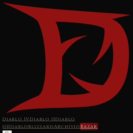
Diablo IV
Diablo II
Diablo
III
Diablo
Blizzard
Archivio
Bazar