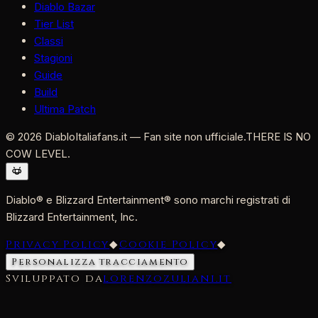
Diablo Bazar
Tier List
Classi
Stagioni
Guide
Build
Ultima Patch
©
2026
DiabloItaliafans.it — Fan site non ufficiale.
THERE IS NO
COW LEVEL.
Diablo® e Blizzard Entertainment® sono marchi registrati di
Blizzard Entertainment, Inc.
Privacy Policy
◆
Cookie Policy
◆
Personalizza tracciamento
Sviluppato da
lorenzozuliani.it