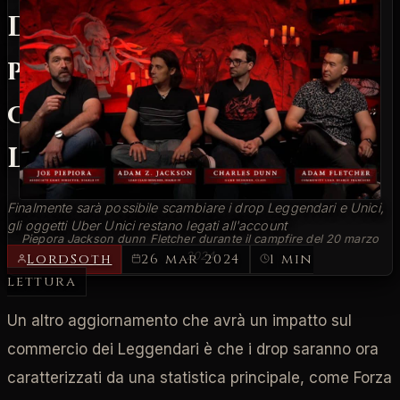
Diablo IV si
potranno
commerciare
Leggendari e Unici
Finalmente sarà possibile scambiare i drop Leggendari e Unici,
gli oggetti Uber Unici restano legati all'account
Piepora Jackson dunn Fletcher durante il campfire del 20 marzo
2024
LordSoth
26 mar 2024
1 min
lettura
Un altro aggiornamento che avrà un impatto sul
commercio dei Leggendari è che i drop saranno ora
caratterizzati da una statistica principale, come Forza