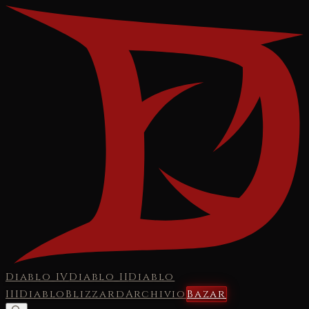
Diablo IV
Diablo II
Diablo
III
Diablo
Blizzard
Archivio
Bazar