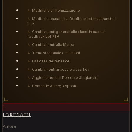
↳
Modifiche all'Itemizzazione
↳
Modifiche basate sui feedback ottenuti tramite il
PTR
↳
Cambiamenti generali alle classi in base ai
feedback del PTR
↳
Cambiamenti alle Maree
↳
Tema stagionale e missioni
↳
La Fossa dell'Artefice
↳
Cambiamenti ai boss e classifica
↳
Aggiornamenti al Percorso Stagionale
↳
Domande &amp; Risposte
L
LordSoth
Autore