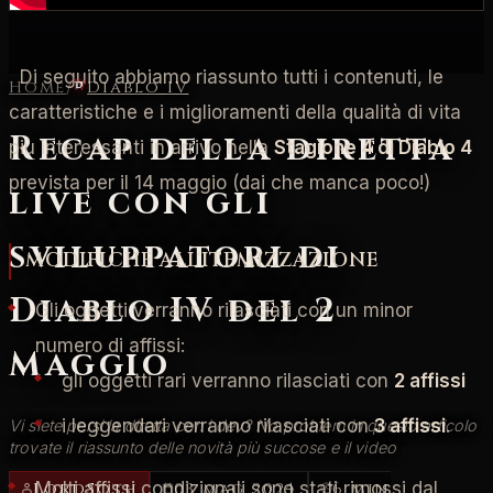
Di seguito abbiamo riassunto tutti i contenuti, le
Home
/
Diablo IV
caratteristiche e i miglioramenti della qualità di vita
Recap della diretta
più interessanti in arrivo nella
Stagione 4 di Diablo 4
prevista per il 14 maggio (dai che manca poco!)
live con gli
sviluppatori di
MODIFICHE ALL'ITEMIZZAZIONE
Diablo IV del 2
Gli oggetti verranno rilasciati con un minor
numero di affissi:
Maggio
gli oggetti rari verranno rilasciati con
2 affissi
i leggendari verranno rilasciati con
3 affissi
.
Vi siete persi la diretta con i dev? No problem in questo articolo
trovate il riassunto delle novità più succose e il video
LordSoth
03 mag 2024
6 min
Molti affissi condizionali sono stati rimossi dal