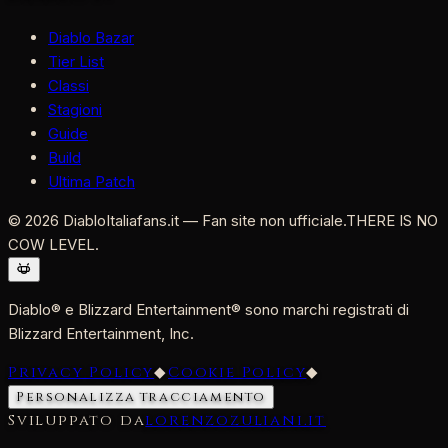
Diablo Bazar
Tier List
Classi
Stagioni
Guide
Build
Ultima Patch
©
2026
DiabloItaliafans.it — Fan site non ufficiale.
THERE IS NO
COW LEVEL.
Diablo® e Blizzard Entertainment® sono marchi registrati di
Blizzard Entertainment, Inc.
Privacy Policy
◆
Cookie Policy
◆
Personalizza tracciamento
Sviluppato da
lorenzozuliani.it