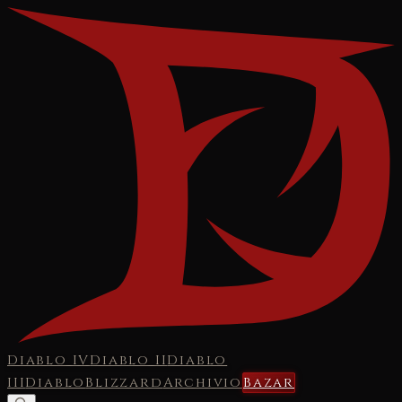
Diablo IV
Diablo II
Diablo
III
Diablo
Blizzard
Archivio
Bazar