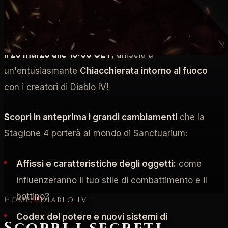
PTR
dev
Il 20 marzo alle 19:00 CET
, unisciti a
un'entusiasmante
Chiacchierata intorno al fuoco
con i creatori di Diablo IV!
Scopri in anteprima i grandi cambiamenti
che la
Stagione 4 porterà al mondo di Sanctuarium:
Affissi e caratteristiche degli oggetti:
come
influenzeranno il tuo stile di combattimento e il
bottino?
Home
/
Diablo IV
Codex del potere e nuovi sistemi di