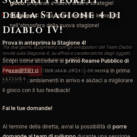
Scopri i segreti
gioco:
preparati a nuove sfide e strategie!
della Stagione 4 di
Stagione 4:
svela i primi dettagli e immergiti
nell'atmosfera della nuova stagione!
Diablo IV!
Prova in anteprima la Stagione 4!
Tra due giorni, scopriremo con gli sviluppatori del Team Diablo
novità sulla Stagione 4, su affissi e caratteristiche degli oggetti,
Codex, nuovi sistemi di gioco e il PTR
Scopri come accedere al
primo Reame Pubblico di
LordSoth
18 mar 2024
1 min
Prova (PTR)
di Diablo IV su PC. Sperimenta in prima
lettura
persona i cambiamenti in arrivo e aiutaci a migliorare
il gioco con il tuo feedback!
Fai le tue domande!
Al termine della diretta, avrai la possibilità di
porre
domande al team di sviluppo
durante una sessione