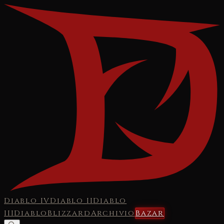
Diablo IV
Diablo II
Diablo
III
Diablo
Blizzard
Archivio
Bazar