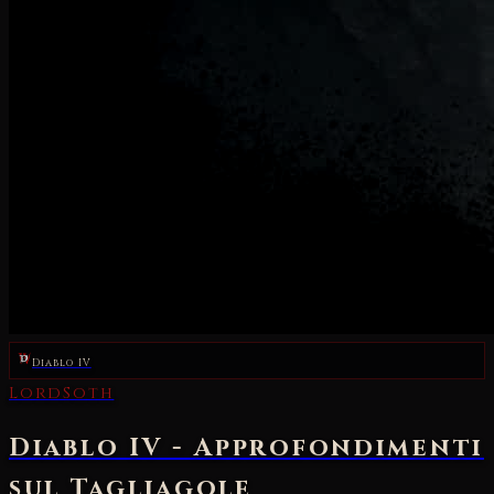
Diablo IV
LordSoth
Diablo IV - Approfondimenti
sul Tagliagole