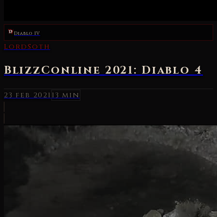
Diablo IV
LordSoth
BlizzConline 2021: Diablo 4
23 feb 2021
13 min