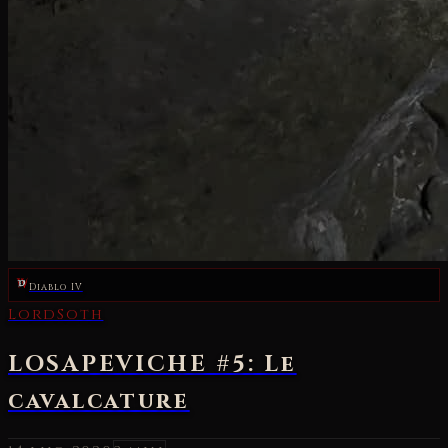
Diablo IV
LordSoth
LOSAPEVICHE #5: Le
cavalcature