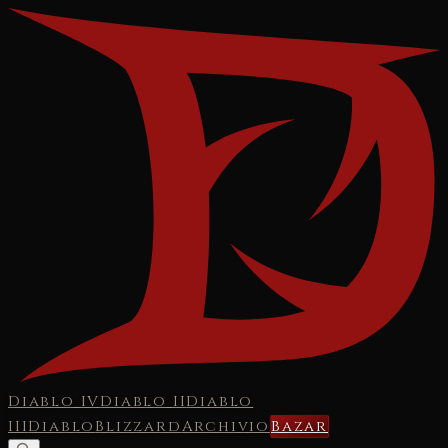
Diablo IV
Diablo II
Diablo
III
Diablo
Blizzard
Archivio
Bazar