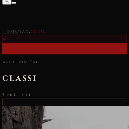
Home
/
Tag
/
classi
Archivio Tag
classi
5
articoli