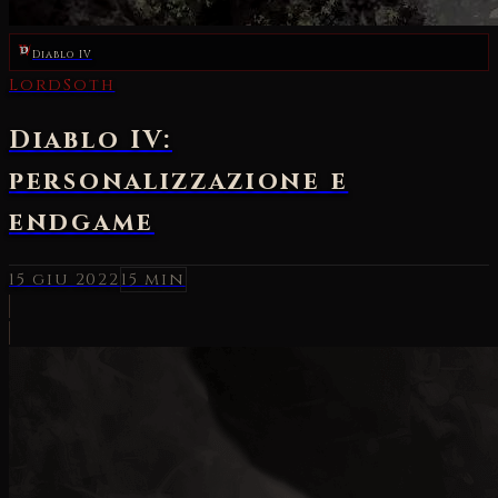
Diablo IV
LordSoth
Diablo IV:
personalizzazione e
endgame
15 giu 2022
15 min