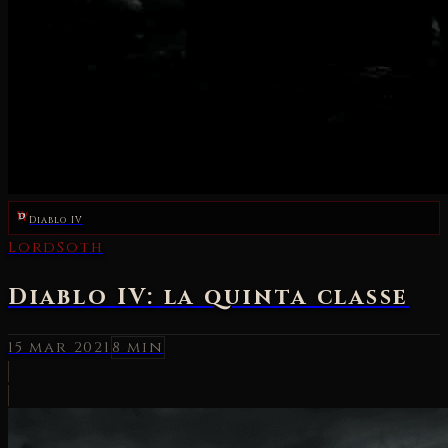
Diablo IV
LordSoth
Diablo IV: la quinta classe
15 mar 2021
8 min