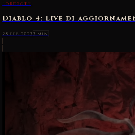
LordSoth
Diablo 4: Live di aggiorname
28 feb 2023
3 min