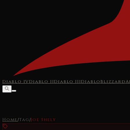
Diablo IV
Diablo II
Diablo III
Diablo
Blizzard
A
Home
/
Tag
/
Joe Shely