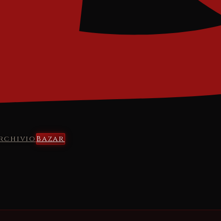
rchivio
Bazar