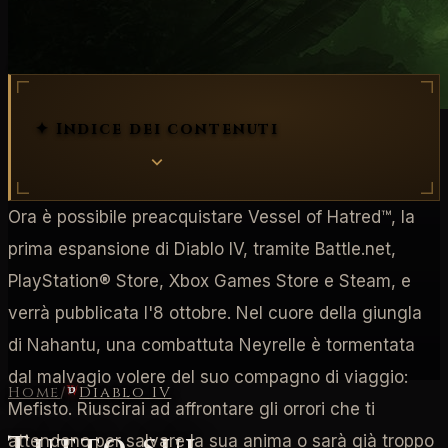
espansione
Vessel of Hatred
✦ Indice dei contenuti
Ora è possibile preacquistare Vessel of Hatred™, la
prima espansione di Diablo IV, tramite Battle.net,
PlayStation® Store, Xbox Games Store e Steam, e
verrà pubblicata l'8 ottobre. Nel cuore della giungla
di Nahantu, una combattuta Neyrelle è tormentata
dal malvagio volere del suo compagno di viaggio:
Home
/
Diablo IV
Mefisto. Riuscirai ad affrontare gli orrori che ti
attendono per salvare la sua anima o sarà già troppo