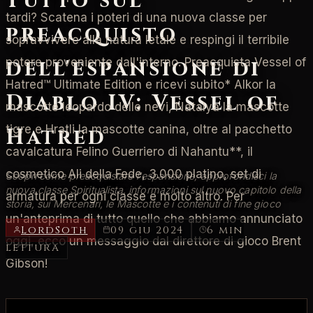
Tutto sul
tardi? Scatena i poteri di una nuova classe per
preacquisto
sopravvivere alla natura letale e respingi il terribile
dell'espansione di
potere proveniente dall'interno. Preacquista Vessel of
Hatred™ Ultimate Edition e ricevi subito* Alkor la
Diablo IV: Vessel of
mascotte leopardo delle nevi, Natalya la mascotte
tigre e Hratli la mascotte canina, oltre al pacchetto
Hatred
cavalcatura Felino Guerriero di Nahantu**, il
cosmetico Ali della Fede, 3.000 platino, set di
Scopri come preacquistare l'espansione, approfondisci la
nuova classe Spiritualista, informazioni sul nuovo capitolo della
armatura per ogni classe e molto altro. Per
storia, sui Mercenari, le Mascotte e i contenuti di fine gioco
un'anteprima di tutto quello che abbiamo annunciato
LordSoth
09 giu 2024
6 min
oggi, ecco un messaggio dal direttore di gioco Brent
lettura
Gibson!