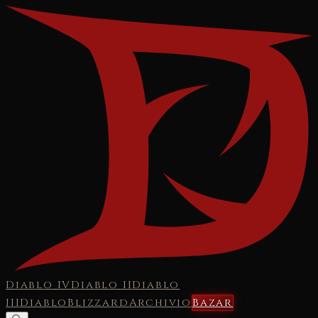
Diablo IV
Diablo II
Diablo
III
Diablo
Blizzard
Archivio
Bazar