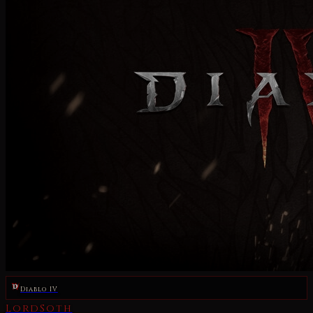
LordSoth
19 mag 2021
1 min lettura
Diablo IV