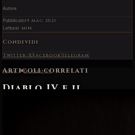
Autore
Pubblicato
19 mag 2021
Lettura
1 min
Condividi
Twitter/X
Facebook
Telegram
Articoli correlati
Home
/
Diablo IV
Diablo IV e il
mistero del
Playstation Store