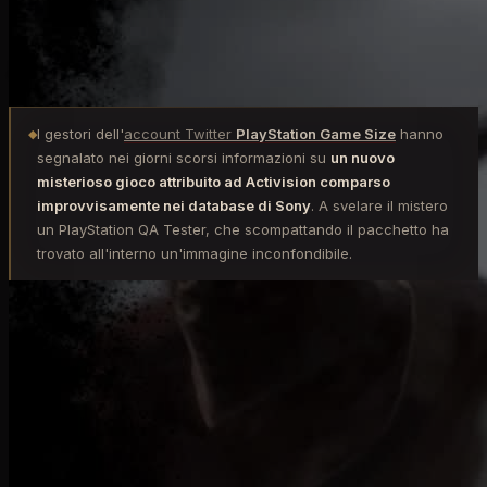
indiscrezioni
I gestori dell'
account Twitter
PlayStation Game Size
hanno
◆
segnalato nei giorni scorsi informazioni su
un nuovo
misterioso gioco attribuito ad Activision comparso
improvvisamente nei database di Sony
. A svelare il mistero
un PlayStation QA Tester, che scompattando il pacchetto ha
trovato all'interno un'immagine inconfondibile.
Ci avviamo verso la fine del mese e
siamo sempre in
attesa dell'
aggiornamento trimestrale
, ma non
dobbiamo dimenticare che l'
E3 2021
non sarà il
principale evento videoludico in versione digitale,
dell'anno. Ci sarà anche il Summer Game Fest 2021 a