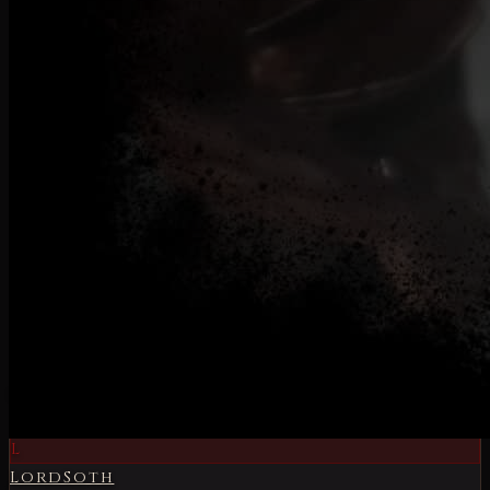
cui Blizzard (diversamente dall'E3) ha già confermato
la presenza. Possiamo forse ipotizzare che le due
cose siano collegate? Si tratta solo di un primo
test
chiuso
legato esclusivamente a
verifiche interne del
team di sviluppo
? Per ora nessuna conferma
ufficiale, ma giovedì10 giugno 2021, data d'inizio del
Summer Game Fest 2021 forse potremo confermare o
smentire tali ipotesi, sempre che il prossimo
aggiornamento trimestrale (a fine mese) non sveli
altri dettagli legati alle console in merito al quarto
capitolo della serie Diablo.
Categoria:
Diablo IV
Torna alla home
L
LordSoth