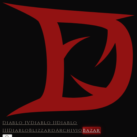
Diablo IV
Diablo II
Diablo
III
Diablo
Blizzard
Archivio
Bazar