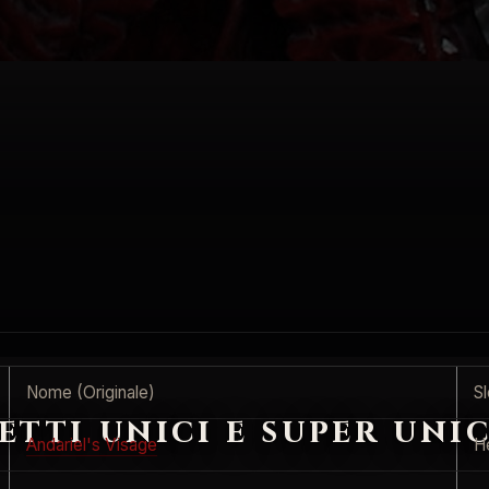
Nome (Originale)
Sl
tti unici e super unic
Andariel's Visage
H