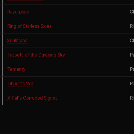
Razorplate
C
Ring of Starless Skies
R
Soulbrand
C
Tassets of the Dawning Sky
P
Temerity
P
Tibault's Will
P
X'Fal's Corroded Signet
R