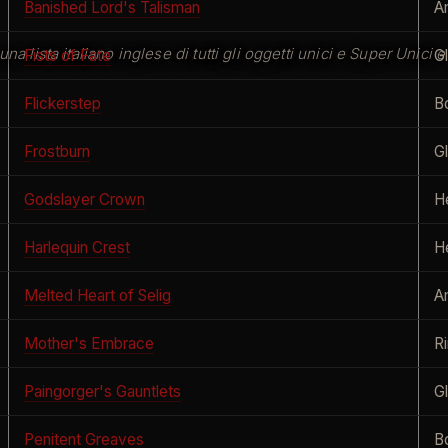
Banished Lord's Talisman
A
lista italiano inglese di tutti gli oggetti unici e Super Unici 
Fists of Fate
G
Flickerstep
B
Frostburn
G
Godslayer Crown
H
Harlequin Crest
H
Melted Heart of Selig
A
Mother's Embrace
R
Paingorger's Gauntlets
G
Penitent Greaves
B