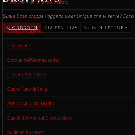
Talismano del Signore Esiliato
Quale Boss droppa l'oggetto Uber Unique che vi serve? Ecco una 
Pugni del Fato
LordSoth
12 feb 2024
5 min lettura
Passo Sfuggente
Gelardente
Corona dell'Ammazzadei
Cimiero Arlecchino
Cuore Fuso di Selig
Abbraccio della Madre
Guanti d'Arme del Divoradolore
Schinieri Penitenti