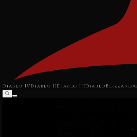
Diablo IV
Diablo II
Diablo III
Diablo
Blizzard
A