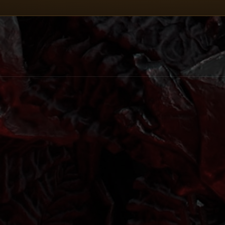
i e i relativi poteri per poter essere completate e risult
i oggetti. Di seguito trovate le tabelle (
loot table
) con il
ttenerlo come drop all'uccisione.
NB:
Alcuni oggetti poss
rcentuale di drop. Gli oggetti
super unici
(
uber unique
) 
fitto nella storia). La possibilità che un Boss rilasci a
agione 3 ha aggiunto
nuovi oggetti unici
, tra cui
uno per
con tanta tanta fortuna) e sono: