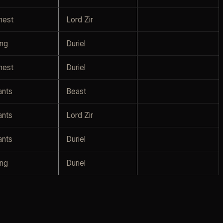
hest
Lord Zir
ing
Duriel
hest
Duriel
ants
Beast
ants
Lord Zir
ants
Duriel
ing
Duriel