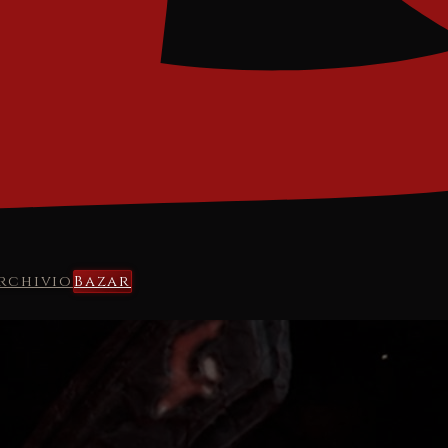
rchivio
Bazar