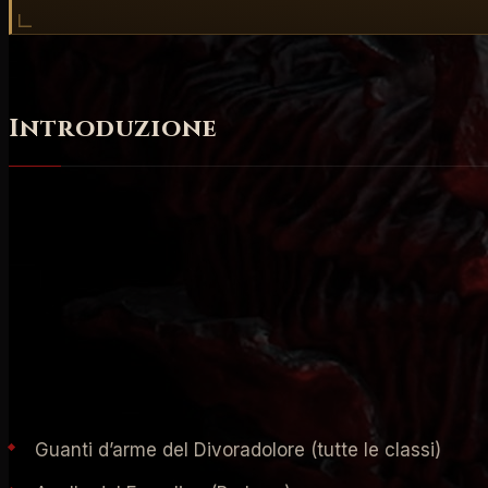
Introduzione
Spesso le Build in Diablo IV richiedono oggetti specific
automatico sapere come riuscire a "
recuperare
" quest
appartengono e il boss su cui puntare per cercare di o
troverete la prima e la seconda opzione in base alla pe
Duriel
(il nome attribuito al Boss dopo che lo avete scon
introdotta con
la seconda stagione di Diablo IV
. La St
rilasciati dalla
Bestia di Ghiaccio
(alla sua uccisione e 
Guanti d’arme del Divoradolore (tutte le classi)