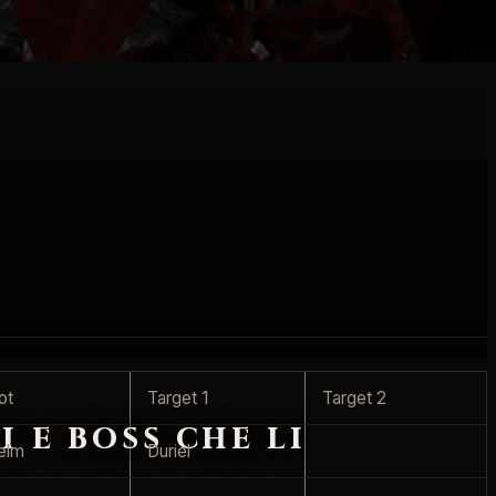
ot
Target 1
Target 2
i e boss che li
elm
Duriel