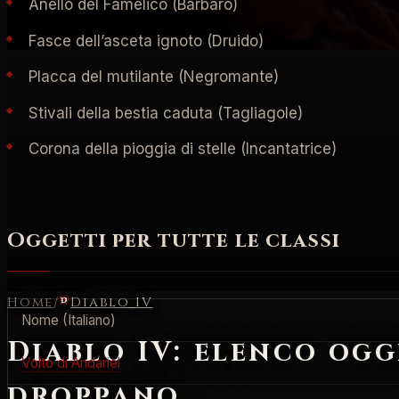
Anello del Famelico (Barbaro)
Fasce dell’asceta ignoto (Druido)
Placca del mutilante (Negromante)
Stivali della bestia caduta (Tagliagole)
Corona della pioggia di stelle (Incantatrice)
Oggetti per tutte le classi
Home
/
Diablo IV
Nome (Italiano)
Diablo IV: elenco ogge
Volto di Andariel
droppano