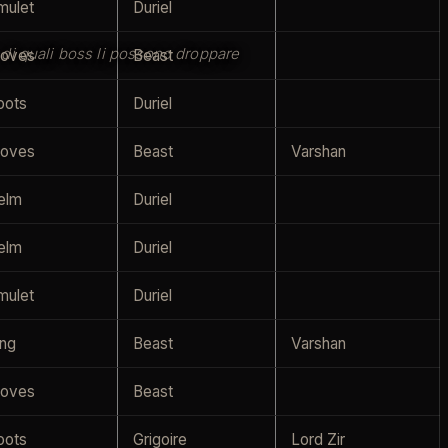
mulet
Duriel
e di quali boss li possono droppare
loves
Beast
oots
Duriel
loves
Beast
Varshan
elm
Duriel
elm
Duriel
mulet
Duriel
ing
Beast
Varshan
loves
Beast
oots
Grigoire
Lord Zir