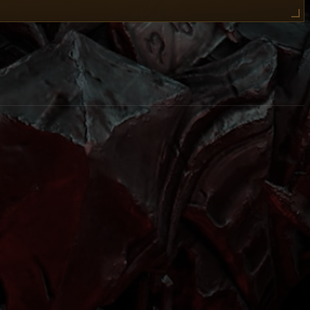
are così performanti e distruttive. Non sempre è
 nome in italiano e in inglese dell'oggetto, lo slot a cui
ono essere droppati da più di un Boss, quindi
sono disponibili come drop solo da parte dell'
Eco di
l momento dell'uccisione un oggetto specifico è stata
 ogni classe e uno generale
. Questi oggetti vengono