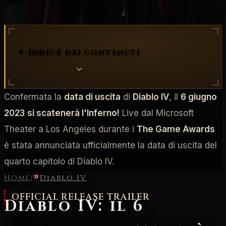
✦ Indice dei contenuti
Confermata la
data di uscita
di
Diablo IV
, il
6 giugno
2023
si scatenerà l'Inferno!
Live dal Microsoft
Theater a Los Angeles durante i
The Game Awards
è stata annunciata ufficialmente la data di uscita del
quarto capitolo di Diablo IV.
Home
/
Diablo IV
OFFICIAL RELEASE TRAILER
Diablo IV: il 6