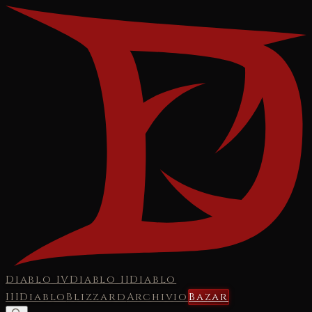
Diablo IV
Diablo II
Diablo
III
Diablo
Blizzard
Archivio
Bazar