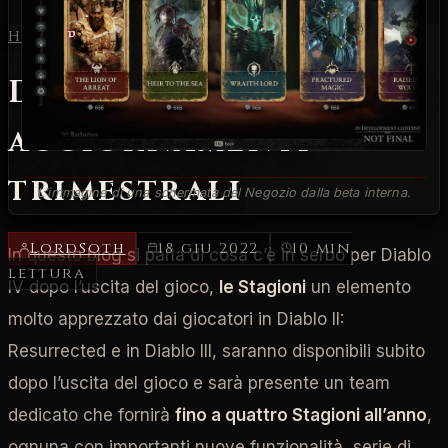
Home
/
Diablo IV
Diablo IV: riassunto
aggiornamenti
trimestrali
L’immagine di una schermata del Negozio dalla beta interna.
LordSoth
18 giu 2022
10 min
In questo blog si parla di cosa c’è in serbo per Diablo
lettura
IV dopo l’uscita del gioco,
le Stagioni
un elemento
molto apprezzato dai giocatori in Diablo II:
Resurrected e in Diablo III, saranno disponibili subito
dopo l’uscita del gioco e sarà presente un team
dedicato che fornirà
fino a quattro Stagioni all’anno
,
ognuna con importanti nuove funzionalità, serie di