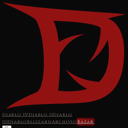
Diablo IV
Diablo II
Diablo
III
Diablo
Blizzard
Archivio
Bazar