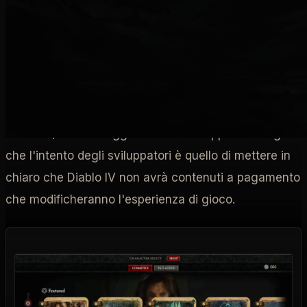
DIABLO IV - AGOSTO 2022
Quasi in sordina
viene rilasciato il
penultimo
aggiornamento trimestrale per l'anno 2022
(l'ultimo
verrà rilasciato probabilmente in concomitanza con
qualche grosso evento, come ad esempio la
BlizzCon) dove si legge nemmeno troppo tra le righe
che l'intento degli sviluppatori è quello di mettere in
chiaro che Diablo IV non avrà contenuti a pagamento
che modificheranno l'esperienza di gioco.