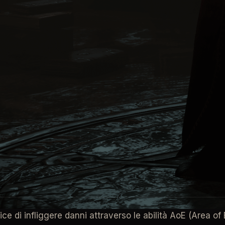
to, decapitazione di parti del corpo ed esplosioni è d
enti di energia distruttiva per bloccare e controllare la b
aglio che solo in apparenza sembra facile da uccidere.
ietà al loro carico di abilità per lasciare solo distruzion
 basate su
Freddo
,
Fulmine
e
Fuoco
. In questo quarto 
ale da rendere molto versatile il loro stile di gioco. Le a
ce di infliggere danni attraverso le abilità AoE (Area of 