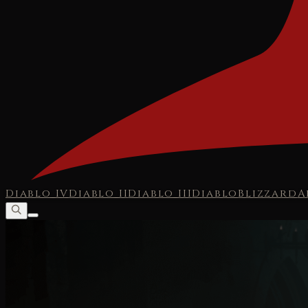
Diablo IV
Diablo II
Diablo III
Diablo
Blizzard
A