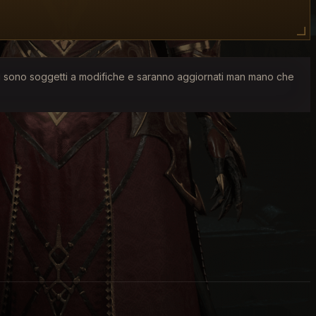
ati sono soggetti a modifiche e saranno aggiornati man mano che
fulmini, impalano i nemici su spuntoni di ghiaccio e
orza e di debolezza, i leggendari e molto altro
mente a pezzi i nemici (in Diablo 4 gli effetti di