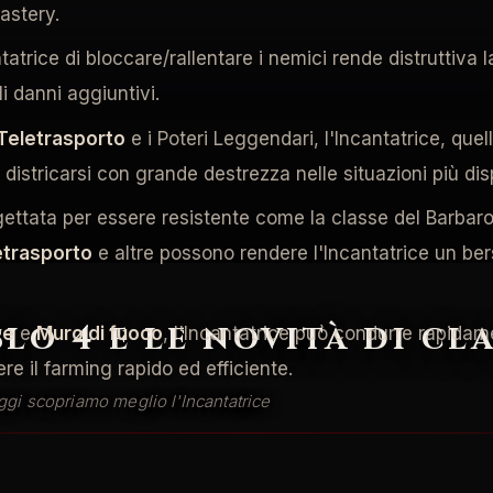
astery.
ntatrice di bloccare/rallentare i nemici rende distruttiva
i danni aggiuntivi.
Teletrasporto
e i Poteri Leggendari, l'Incantatrice, quel
istricarsi con grande destrezza nelle situazioni più dis
ettata per essere resistente come la classe del Barbaro,
etrasporto
e altre possono rendere l'Incantatrice un ber
lo 4 e le novità di cl
ve
e
Muro di fuoco
, l'Incantatrice può condurre rapidam
re il farming rapido ed efficiente.
ggi scopriamo meglio l'Incantatrice