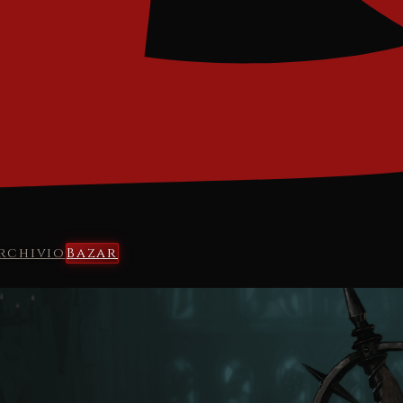
rchivio
Bazar