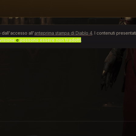
 dall'accesso all'
anteprima stampa di Diablo 4
. I contenuti present
evisione
e
possono essere non tradotti
.
a vittoria. Padrone della furia della natura, scatenano 
unque nemico. Questa panoramica copre i loro punti di f
ntatrice
incarna l'apice della magia.
o controllo sulle magie elementali grezze per fare letteral