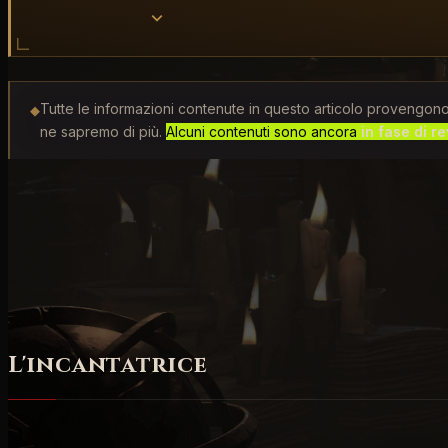
Tutte le informazioni contenute in questo articolo provengono
◆
ne sapremo di più.
Alcuni contenuti sono ancora
in fase di r
Le
Incantatrici
comandano gli elementi per conquistare l
fanno piovere meteore fiammeggianti per eliminare qual
ancora. Continuate a leggere per scoprire come l'
Inca
L'incantatrice
L'Incantatrice ha il massim