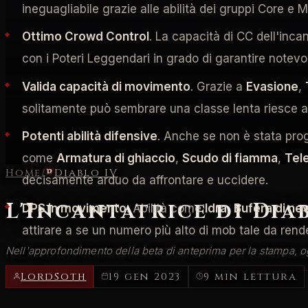
ineguagliabile grazie alle abilità dei gruppi Core e M
Ottimo Crowd Control
. La capacità di CC dell'inca
con i Poteri Leggendari in grado di garantire notevol
Valida capacità di movimento
. Grazie a
Evasione
,
solitamente può sembrare una classe lenta riesce a d
Potenti abilità difensive
. Anche se non è stata prog
come
Armatura di ghiaccio
,
Scudo di fiamma
,
Tel
Home
/
Diablo IV
decisamente arduo da affrontare e uccidere.
L'Incantatrice di Diab
DPS in movimento
. Abilità come
Idra
,
Bufera di ne
attirare a se un numero più alto di mob tale da rende
Nell'approfondimento della beta di anteprima per la stampa, o
LordSoth
19 gen 2023
9 min lettura