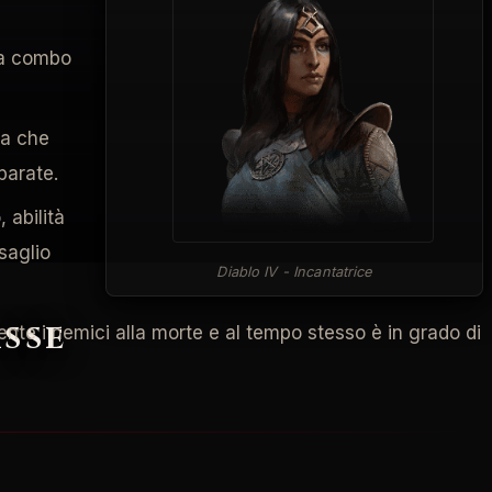
 la combo
la che
parate.
 abilità
saglio
Diablo IV - Incantatrice
asse
ente i nemici alla morte e al tempo stesso è in grado di