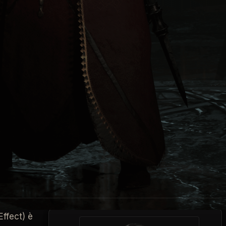
avvero spettacolare e sanguinolento). Sono in grado
attaglia in qualsiasi momento. Le forti
capacità
 Un'ulteriore conoscenza degli
slot incantamento
e nella loro scia. L'Incantatrice è divertente da giocare
capitolo possono vantare anche una profonda
bilità di questa classe sono alimentate dal Mana, una
Effect) è