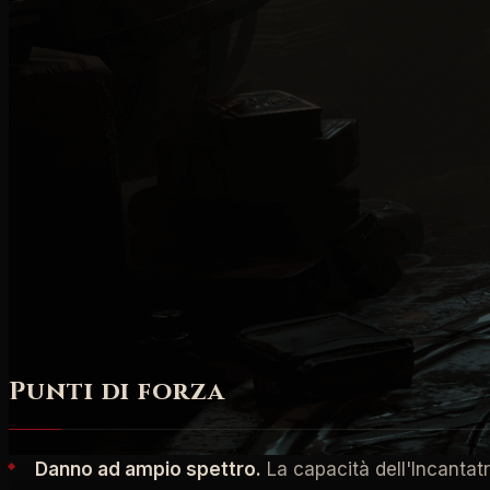
sminuzzamento, smembramen
di sprigionare potenti torr
difensive
ne fanno un bers
conferisce una maggiore var
con abilità ben sviluppate
interazione tra le abilità t
risorsa che si rigenera automaticamente.
Punti di forza
Danno ad ampio spettro.
La capacità dell'Incantatri