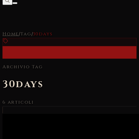
Home
/
Tag
/
30days
Archivio Tag
30days
6
articoli