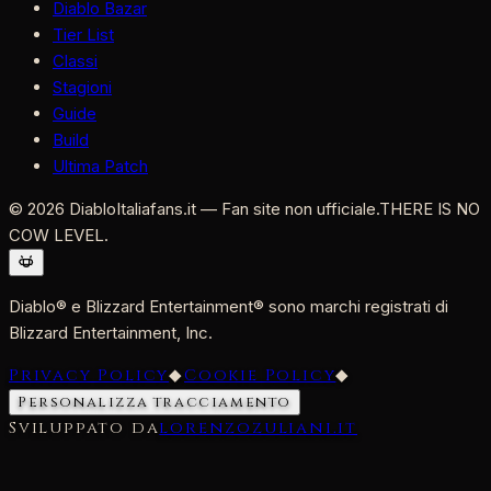
Diablo Bazar
Tier List
Classi
Stagioni
Guide
Build
Ultima Patch
©
2026
DiabloItaliafans.it — Fan site non ufficiale.
THERE IS NO
COW LEVEL.
Diablo® e Blizzard Entertainment® sono marchi registrati di
Blizzard Entertainment, Inc.
Privacy Policy
◆
Cookie Policy
◆
Personalizza tracciamento
Sviluppato da
lorenzozuliani.it