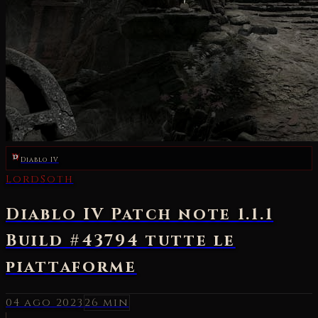
Diablo IV
LordSoth
Diablo IV Patch note 1.1.1
Build #43794 tutte le
piattaforme
04 ago 2023
26 min