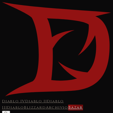
Diablo IV
Diablo II
Diablo
III
Diablo
Blizzard
Archivio
Bazar