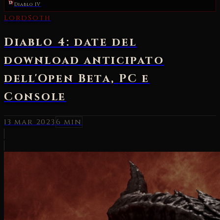
Diablo IV
LordSoth
Diablo 4: date del
download anticipato
dell'Open Beta, PC e
Console
13 mar 2023
6 min