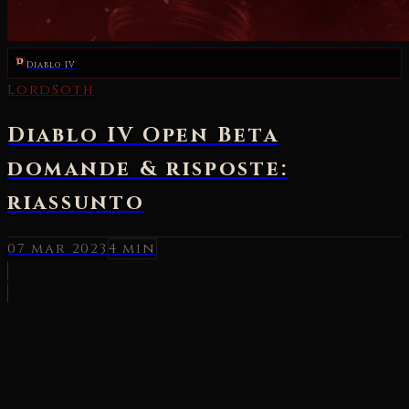
Diablo IV
LordSoth
Diablo IV Open Beta
domande & risposte:
riassunto
07 mar 2023
4 min