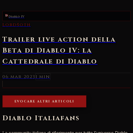
Diablo IV
LordSoth
Trailer live action della
Beta di Diablo IV: la
Cattedrale di Diablo
06 mar 2023
1 min
EVOCARE ALTRI ARTICOLI
Diablo Italia
fans
La community italiana di riferimento per tutto l'universo Diablo.