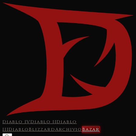
Diablo IV
Diablo II
Diablo
III
Diablo
Blizzard
Archivio
Bazar