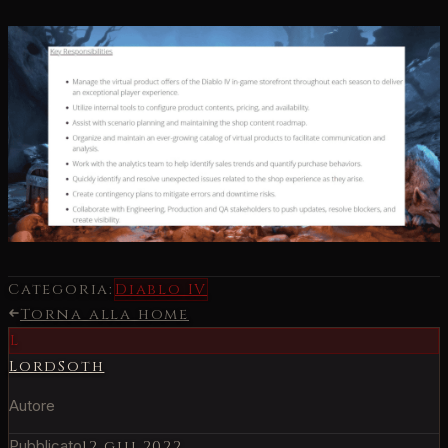
Categoria:
Diablo IV
Torna alla home
L
LordSoth
Autore
Pubblicato
12 giu 2022