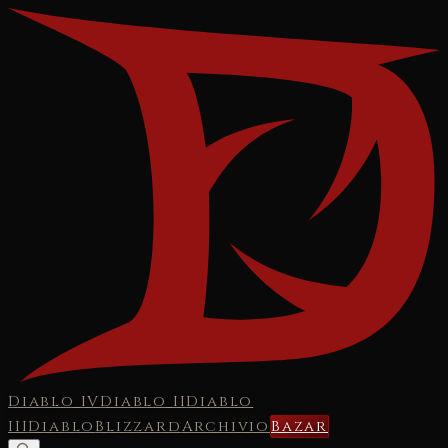
Diablo IV
Diablo II
Diablo
III
Diablo
Blizzard
Archivio
Bazar