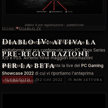
diablo 4 pre registrazione - piattaforme
Home
/
Diablo IV
Diablo IV: attiva la
Come si nota direttamente dall'home page le
piattaforme per ora confermate sono PC, Xbox Series
pre-registrazione
X/S e PS5. Avremo forse maggiori informazioni
per la beta
questa sera alle 21:30 durante la live del
PC Gaming
Showcase 2022
di cui vi riportiamo l'anteprima
LordSoth
12 giu 2022
1 min lettura
YouTube qui sotto: