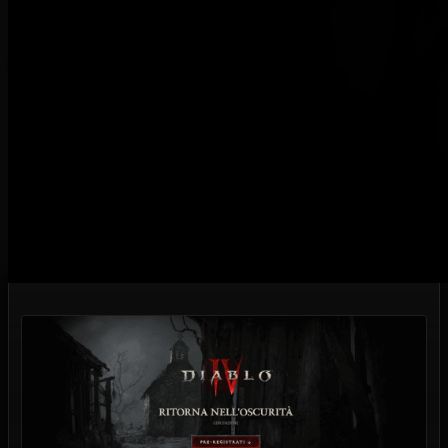
beta
Grande fermento nella community di Diablo, perché
finalmente qualcosa inizia a smuoversi per quanto
riguarda
il quarto capitolo della saga
. Sono
ufficialmente aperte le pre-iscrizioni per la beta
come riportato direttamente sul sito ufficiale: