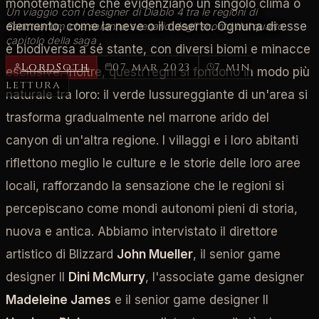
monotematiche che evidenziano un singolo clima o
Un viaggio con i designer di Diablo 4 tra le regioni di
elemento, come la neve o il deserto. Ognuna di esse
Sanctuarium che saranno scenario degli scontri del quarto
capitolo della saga
è biodiversa a sé stante, con diversi biomi e minacce
LordSoth
07 mar 2023
7 min
esclusive. Inoltre, questi regni si fondono in modo più
lettura
naturale tra loro: il verde lussureggiante di un'area si
trasforma gradualmente nel marrone arido del
canyon di un'altra regione. I villaggi e i loro abitanti
riflettono meglio le culture e le storie delle loro aree
locali, rafforzando la sensazione che le regioni si
percepiscano come mondi autonomi pieni di storia,
nuova e antica. Abbiamo intervistato il direttore
artistico di Blizzard
John Mueller
, il senior game
designer II
Dini McMurry
, l'associate game designer
Madeleine James
e il senior game designer II