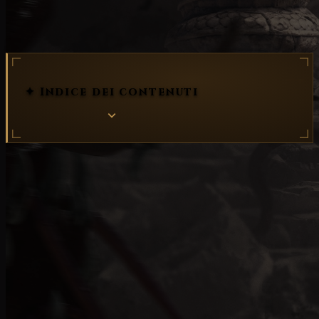
regioni
✦ Indice dei contenuti
Con Diablo IV, Blizzard intende rinnovare il paesaggio
infernale di Sanctuarium, infestato dai pericoli.
Le
cinque regioni esplorabili
del mondo -
Kehjistan
,
Scosglen
,
Vette Frantumate
,
Steppe Aride
e
Hawezar
- offrono una topografia, una cultura,
missioni e, naturalmente, mostri diversi. Blizzard si
sta impegnando a fondo per garantire che queste
regioni non solo siano divertenti da esplorare per i