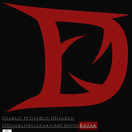
Diablo IV
Diablo II
Diablo
III
Diablo
Blizzard
Archivio
Bazar