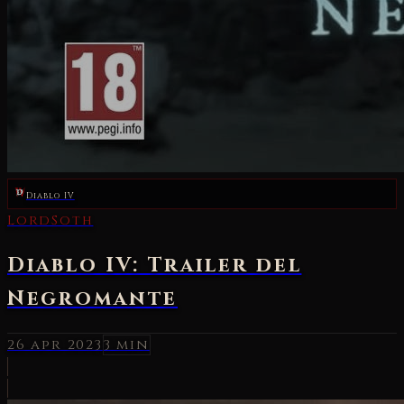
Diablo IV
LordSoth
Diablo IV: Trailer del
Negromante
26 apr 2023
3 min