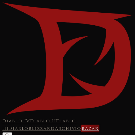
Diablo IV
Diablo II
Diablo
III
Diablo
Blizzard
Archivio
Bazar