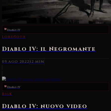
Diablo IV
LordSoth
Diablo IV: il Negromante
09 ago 2022
12 min
Diablo IV
BigK
Diablo IV: nuovo video