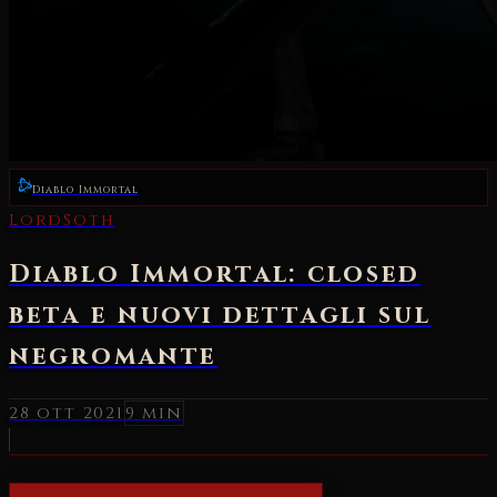
Diablo Immortal
LordSoth
Diablo Immortal: closed
beta e nuovi dettagli sul
negromante
28 ott 2021
9 min