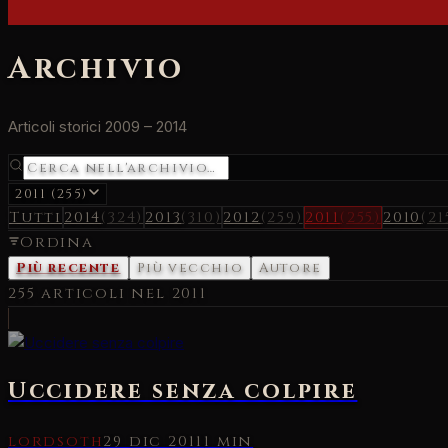
Archivio
Articoli storici 2009 – 2014
2011 (255)
Tutti
2014
(
324
)
2013
(
310
)
2012
(
259
)
2011
(
255
)
2010
(
21
Ordina
Più recente
Più vecchio
Autore
255
articoli nel
2011
Uccidere senza colpire
lordsoth
29 dic 2011
1 min