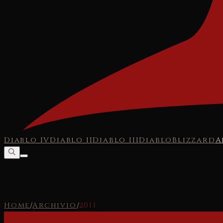
Diablo IV
Diablo II
Diablo III
Diablo
Blizzard
A
Home
/
Archivio
/
2011