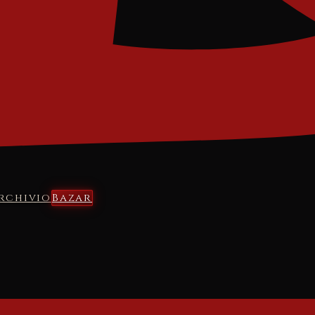
rchivio
Bazar