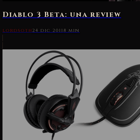
Diablo 3 Beta: una review
lordsoth
24 dic 2011
8 min