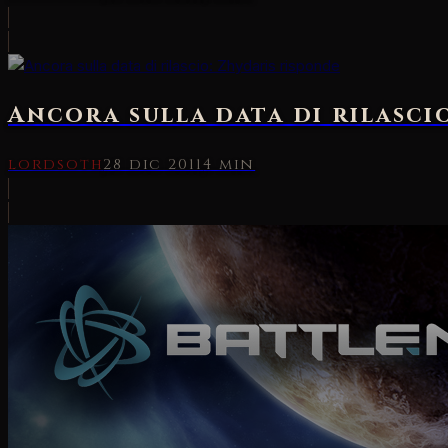
Ancora sulla data di rilasci
lordsoth
28 dic 2011
4 min